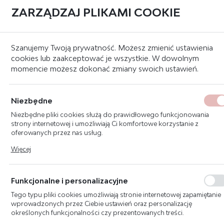
ZARZĄDZAJ PLIKAMI COOKIE
Strona główna
O nas
Szanujemy Twoją prywatność. Możesz zmienić ustawienia
cookies lub zaakceptować je wszystkie. W dowolnym
momencie możesz dokonać zmiany swoich ustawień.
O NAS
Niezbędne
Niezbędne pliki cookies służą do prawidłowego funkcjonowania
strony internetowej i umożliwiają Ci komfortowe korzystanie z
oferowanych przez nas usług.
Pliki cookies odpowiadają na podejmowane przez Ciebie działania w
Więcej
celu m.in. dostosowania Twoich ustawień preferencji prywatności,
logowania czy wypełniania formularzy. Dzięki plikom cookies strona, z
FIRE AND GAS
JEST
której korzystasz, może działać bez zakłóceń.
Funkcjonalne i personalizacyjne
INNOWACYJNĄ
Tego typu pliki cookies umożliwiają stronie internetowej zapamiętanie
I DYNAMICZNIE ROZWIJAJĄCĄ
wprowadzonych przez Ciebie ustawień oraz personalizację
określonych funkcjonalności czy prezentowanych treści.
SIĘ FIRMĄ, KTÓRA ŚWIADCZY