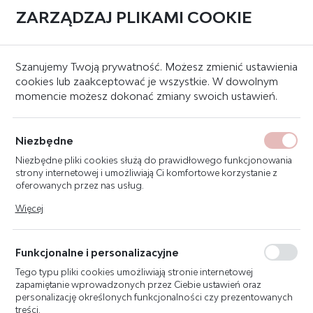
ZARZĄDZAJ PLIKAMI COOKIE
0
Strona główna
Znaki bezpieczeństwa
Znaki przeciwpożarowe
Szanujemy Twoją prywatność. Możesz zmienić ustawienia
cookies lub zaakceptować je wszystkie. W dowolnym
momencie możesz dokonać zmiany swoich ustawień.
ZNAK TELEFON
ALARMOWANIA
Niezbędne
POŻAROWEGO 20X20 F006
Niezbędne pliki cookies służą do prawidłowego funkcjonowania
strony internetowej i umożliwiają Ci komfortowe korzystanie z
oferowanych przez nas usług.
Pliki cookies odpowiadają na podejmowane przez Ciebie działania
Więcej
w celu m.in. dostosowania Twoich ustawień preferencji
prywatności, logowania czy wypełniania formularzy. Dzięki plikom
cookies strona, z której korzystasz, może działać bez zakłóceń.
Funkcjonalne i personalizacyjne
Tego typu pliki cookies umożliwiają stronie internetowej
zapamiętanie wprowadzonych przez Ciebie ustawień oraz
personalizację określonych funkcjonalności czy prezentowanych
treści.