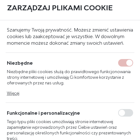
ZARZĄDZAJ PLIKAMI COOKIE
0
Strona główna
Znaki bezpieczeństwa
Znaki przeciwpożarowe
Szanujemy Twoją prywatność. Możesz zmienić ustawienia
cookies lub zaakceptować je wszystkie. W dowolnym
momencie możesz dokonać zmiany swoich ustawień.
ZNAK SUCHY PION 15X10 F106
Niezbędne
Niezbędne pliki cookies służą do prawidłowego funkcjonowania
strony internetowej i umożliwiają Ci komfortowe korzystanie z
oferowanych przez nas usług.
Pliki cookies odpowiadają na podejmowane przez Ciebie działania
Więcej
w celu m.in. dostosowania Twoich ustawień preferencji
prywatności, logowania czy wypełniania formularzy. Dzięki plikom
cookies strona, z której korzystasz, może działać bez zakłóceń.
Funkcjonalne i personalizacyjne
Tego typu pliki cookies umożliwiają stronie internetowej
zapamiętanie wprowadzonych przez Ciebie ustawień oraz
personalizację określonych funkcjonalności czy prezentowanych
treści.