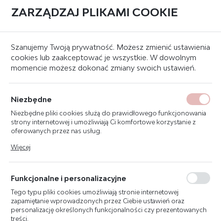
ZARZĄDZAJ PLIKAMI COOKIE
0
Strona główna
Znaki bezpieczeństwa
Znaki przeciwpożarowe
Szanujemy Twoją prywatność. Możesz zmienić ustawienia
cookies lub zaakceptować je wszystkie. W dowolnym
momencie możesz dokonać zmiany swoich ustawień.
ZNAK STAŁA INSTALACJA
GAŚNICZA 15X15 F012
Niezbędne
Niezbędne pliki cookies służą do prawidłowego funkcjonowania
strony internetowej i umożliwiają Ci komfortowe korzystanie z
oferowanych przez nas usług.
Pliki cookies odpowiadają na podejmowane przez Ciebie działania
Więcej
w celu m.in. dostosowania Twoich ustawień preferencji
prywatności, logowania czy wypełniania formularzy. Dzięki plikom
cookies strona, z której korzystasz, może działać bez zakłóceń.
Funkcjonalne i personalizacyjne
Tego typu pliki cookies umożliwiają stronie internetowej
zapamiętanie wprowadzonych przez Ciebie ustawień oraz
personalizację określonych funkcjonalności czy prezentowanych
treści.