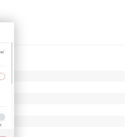
wać
a
kom
ez
ości