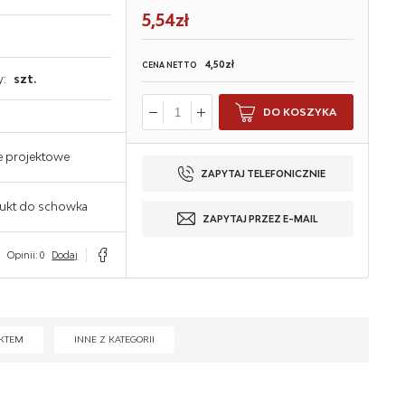
5,54zł
4,50zł
CENA NETTO
y:
szt.
DO KOSZYKA
e projektowe
ZAPYTAJ TELEFONICZNIE
ukt do schowka
ZAPYTAJ PRZEZ E-MAIL
Opinii: 0
Dodaj
KTEM
INNE Z KATEGORII