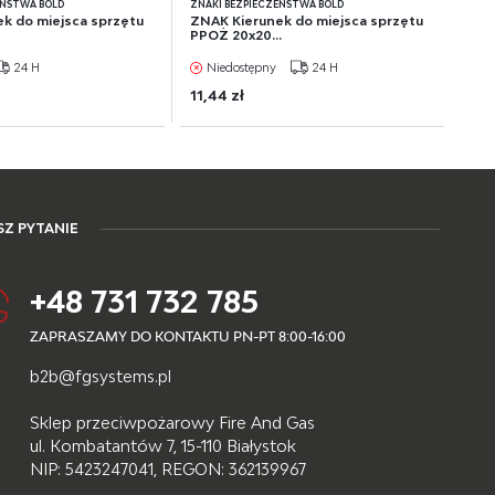
EŃSTWA BOLD
ZNAKI BEZPIECZEŃSTWA BOLD
k do miejsca sprzętu
ZNAK Kierunek do miejsca sprzętu
PPOŻ 20x20...
24 H
Niedostępny
24 H
11,44 zł
Z PYTANIE
+48 731 732 785
ZAPRASZAMY DO KONTAKTU PN-PT 8:00-16:00
b2b@fgsystems.pl
Sklep przeciwpożarowy Fire And Gas
ul. Kombatantów 7, 15-110 Białystok
NIP: 5423247041, REGON: 362139967