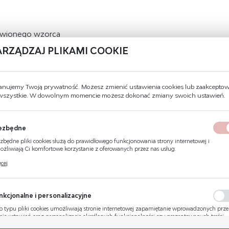
tawionego wzorca
ARZĄDZAJ PLIKAMI COOKIE
DANE TECHNICZNE
anujemy Twoją prywatność. Możesz zmienić ustawienia cookies lub zaakcepto
 wszystkie. W dowolnym momencie możesz dokonać zmiany swoich ustawień.
Kod produktu
F112
Wysokość
15 cm
ezbędne
zbędne pliki cookies służą do prawidłowego funkcjonowania strony internetowej i
Szerokość
10 cm
żliwiają Ci komfortowe korzystanie z oferowanych przez nas usług.
ki cookies odpowiadają na podejmowane przez Ciebie działania w celu m.in. dostosowani
cej
Zgodność z normą
PN-N-01256-4:1997
ich ustawień preferencji prywatności, logowania czy wypełniania formularzy. Dzięki pli
kies strona, z której korzystasz, może działać bez zakłóceń.
Materiał
Płyta sztywna
nkcjonalne i personalizacyjne
Znak fotoluminescencyjny
Tak
o typu pliki cookies umożliwiają stronie internetowej zapamiętanie wprowadzonych prz
bie ustawień oraz personalizację określonych funkcjonalności czy prezentowanych treści.
ęki tym plikom cookies możemy zapewnić Ci większy komfort korzystania z funkcjonaln