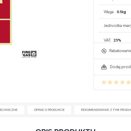
GAŚNICE DO KOMPUTERA
Waga:
0.1kg
GAŚNICE DO ELEKTRONIKI
Jednostka miar
GAŚNICE DO WARSZTATU
VAT:
23%
Rabatowani
Dodaj prod
TECHNICZNE
OPINIE O PRODUKCIE
REKOMENDOWANE Z TYM PRODU