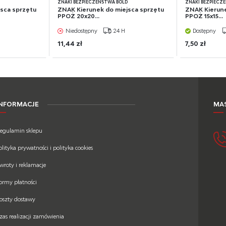
D
ZNAKI BEZPIECZEŃSTWA BOLD
ZNAKI BEZPIECZ
sca sprzętu
ZNAK Kierunek do miejsca sprzętu
ZNAK Kierune
PPOŻ 20x20...
PPOŻ 15x15...
Niedostępny
24 H
Dostępny
11,44 zł
7,50 zł
INFORMACJE
MAS
egulamin sklepu
olityka prywatności i polityka cookies
wroty i reklamacje
ormy płatności
oszty dostawy
zas realizacji zamówienia