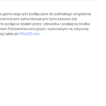
ka gaśniczego jest podłączane do półstałego urządzenia
mi przenośnymi zamontowanymi tymczasowo (np.
o podjęcia działań przez człowieka i podpięcia środka
znakiem fotoluminescencyjnym, wykonanym na sztywnej
ej tabliczki
150x220 mm
.