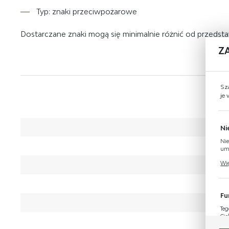
Typ: znaki przeciwpożarowe
Dostarczane znaki mogą się minimalnie różnić od przeds
Z
Sz
je
Ni
Nie
umo
Pli
Wię
Two
coo
Fu
Teg
Cie
Dzi