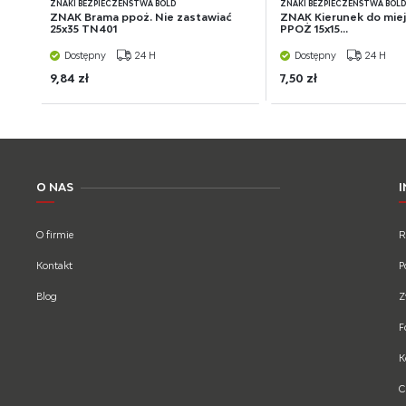
ZNAKI BEZPIECZEŃSTWA BOLD
ZNAKI BEZPIECZEŃSTWA BOL
ZNAK Brama ppoż. Nie zastawiać
ZNAK Kierunek do miej
25x35 TN401
PPOŻ 15x15...
Dostępny
24 H
Dostępny
24 H
9,84 zł
7,50 zł
O NAS
O firmie
R
Kontakt
P
Blog
Z
F
K
C