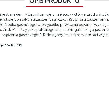
OPIS PRODUKTU
2 jest znakiem, który informuje o miejscu, w którym źródło środ
iwieństwie do stałych urządzeń gaśniczych (SUG) są urządzenia
ródło środka gaśniczego w przypadku powstania pożaru – wymaga t
o. Znak F112 Przyłącze półstałego urządzenia gaśniczego jest 
urządzenia gaśniczego F112 dostępny jest także w postaci większ
o 15x10 F112: