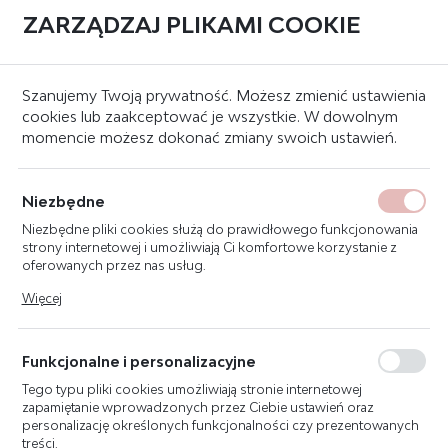
ZARZĄDZAJ PLIKAMI COOKIE
0
Strona główna
Znaki bezpieczeństwa
Znaki przeciwpożarowe
Szanujemy Twoją prywatność. Możesz zmienić ustawienia
cookies lub zaakceptować je wszystkie. W dowolnym
momencie możesz dokonać zmiany swoich ustawień.
ZNAK HYDRANT 25X35 TN411
Niezbędne
Niezbędne pliki cookies służą do prawidłowego funkcjonowania
strony internetowej i umożliwiają Ci komfortowe korzystanie z
oferowanych przez nas usług.
Pliki cookies odpowiadają na podejmowane przez Ciebie działania
Więcej
w celu m.in. dostosowania Twoich ustawień preferencji
prywatności, logowania czy wypełniania formularzy. Dzięki plikom
cookies strona, z której korzystasz, może działać bez zakłóceń.
Funkcjonalne i personalizacyjne
Tego typu pliki cookies umożliwiają stronie internetowej
zapamiętanie wprowadzonych przez Ciebie ustawień oraz
personalizację określonych funkcjonalności czy prezentowanych
treści.