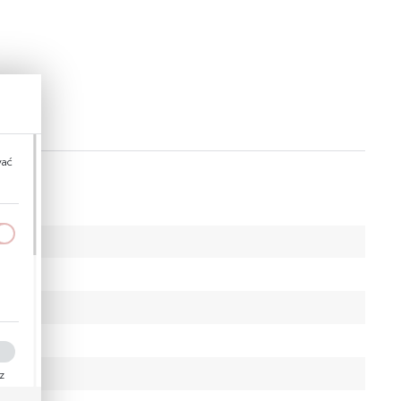
wać
a
kom
ez