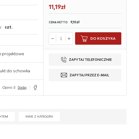
11,19zł
9,10zł
CENA NETTO
y:
szt.
DO KOSZYKA
e projektowe
ZAPYTAJ TELEFONICZNIE
ukt do schowka
ZAPYTAJ PRZEZ E-MAIL
Opinii: 0
Dodaj
KTEM
INNE Z KATEGORII