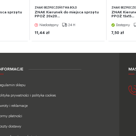
D
ZNAKI BEZPIECZEŃSTWA BOLD
ZNAKI BEZPIECZ
sca sprzętu
ZNAK Kierunek do miejsca sprzętu
ZNAK Kierune
PPOŻ 20x20...
PPOŻ 15x15...
Niedostępny
24 H
Dostępny
11,44 zł
7,50 zł
INFORMACJE
MAS
egulamin sklepu
olityka prywatności i polityka cookies
wroty i reklamacje
ormy płatności
oszty dostawy