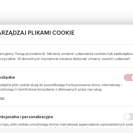
tawionego wzorca
ARZĄDZAJ PLIKAMI COOKIE
DANE TECHNICZNE
anujemy Twoją prywatność. Możesz zmienić ustawienia cookies lub zaakcepto
 wszystkie. W dowolnym momencie możesz dokonać zmiany swoich ustawień.
Kod produktu
F115
ezbędne
Wysokość
22 cm
zbędne pliki cookies służą do prawidłowego funkcjonowania strony internetowej i
żliwiają Ci komfortowe korzystanie z oferowanych przez nas usług.
Szerokość
15 cm
ki cookies odpowiadają na podejmowane przez Ciebie działania w celu m.in. dostosowani
cej
ich ustawień preferencji prywatności, logowania czy wypełniania formularzy. Dzięki pli
Zgodność z normą
PN-N-01256-4:1997
kies strona, z której korzystasz, może działać bez zakłóceń.
Materiał
Płyta sztywna
nkcjonalne i personalizacyjne
Znak fotoluminescencyjny
Tak
o typu pliki cookies umożliwiają stronie internetowej zapamiętanie wprowadzonych prz
bie ustawień oraz personalizację określonych funkcjonalności czy prezentowanych treści.