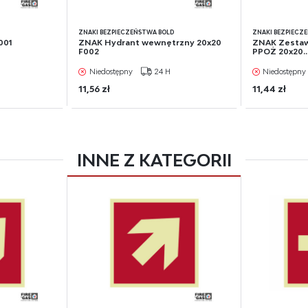
D
ZNAKI BEZPIECZEŃSTWA BOLD
ZNAKI BEZPIECZ
001
ZNAK Hydrant wewnętrzny 20x20
ZNAK Zestaw
F002
PPOŻ 20x20..
Niedostępny
24 H
Niedostępny
11,56 zł
11,44 zł
INNE Z KATEGORII