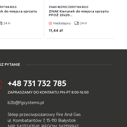
EŃSTWA BOLD
ZNAKI BEZPIECZEŃSTWA BOLD
k do miejsca sprzętu
ZNAK Kierunek do miejsca sprzętu
PPOŻ 20x20...
24 H
Niedostępny
24 H
11,44 zł
Z PYTANIE
+48 731 732 785
ZAPRASZAMY DO KONTAKTU PN-PT 8:00-16:00
b2b@fgsystems.pl
Sklep przeciwpożarowy Fire And Gas
ul. Kombatantów 7, 15-110 Białystok
NIP: 5423247041, REGON: 362139967