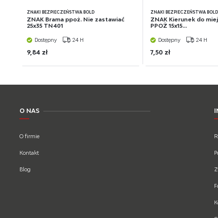
ZNAKI BEZPIECZEŃSTWA BOLD
ZNAKI BEZPIECZEŃSTWA BOL
ZNAK Brama ppoż. Nie zastawiać
ZNAK Kierunek do miej
25x35 TN401
PPOŻ 15x15...
Dostępny
24 H
Dostępny
24 H
9,84 zł
7,50 zł
O NAS
O firmie
R
Kontakt
P
Blog
Z
F
K