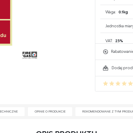
GAŚNICE DO KOMPUTERA
Waga:
0.1kg
GAŚNICE DO ELEKTRONIKI
Jednostka miar
GAŚNICE DO WARSZTATU
VAT:
23%
Rabatowani
Dodaj prod
TECHNICZNE
OPINIE O PRODUKCIE
REKOMENDOWANE Z TYM PRODU