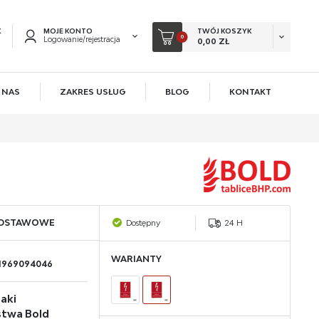
K
MOJE KONTO
TWÓJ KOSZYK
0
Logowanie/rejestracja
0,00 ZŁ
 NAS
ZAKRES USŁUG
BLOG
KONTAKT
EJESTRUJ SIĘ
KOWE KORZYŚCI:
acji zamówień
ów
owadzania swoich danych przy kolejnych zakupach
ODSTAWOWE
Dostępny
24 H
 rabatów i kuponów promocyjnych
WARIANTY
1969094046
ACJA
aki
stwa Bold