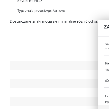
Szybki montaż
Typ: znaki przeciwpożarowe
Dostarczane znaki mogą się minimalnie różnić od przeds
Z
Sz
je
Ni
Nie
umo
Pli
Wię
Two
coo
Fu
Teg
Cie