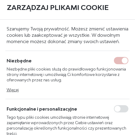
ZARZĄDZAJ PLIKAMI COOKIE
0
Strona główna
Znaki bezpieczeństwa
Znaki przeciwpożarowe
Szanujemy Twoją prywatność. Możesz zmienić ustawienia
cookies lub zaakceptować je wszystkie. W dowolnym
momencie możesz dokonać zmiany swoich ustawień.
ZNAK GAŚNICA (3D)
REGULOWANY 15X15_R F001-
Niezbędne
3D_R
Niezbędne pliki cookies służą do prawidłowego funkcjonowania
strony internetowej i umożliwiają Ci komfortowe korzystanie z
oferowanych przez nas usług.
Pliki cookies odpowiadają na podejmowane przez Ciebie działania
Więcej
w celu m.in. dostosowania Twoich ustawień preferencji
prywatności, logowania czy wypełniania formularzy. Dzięki plikom
cookies strona, z której korzystasz, może działać bez zakłóceń.
Funkcjonalne i personalizacyjne
Tego typu pliki cookies umożliwiają stronie internetowej
zapamiętanie wprowadzonych przez Ciebie ustawień oraz
personalizację określonych funkcjonalności czy prezentowanych
treści.