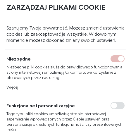
ZARZĄDZAJ PLIKAMI COOKIE
0
Strona główna
Znaki bezpieczeństwa
Znaki przeciwpożarowe
Szanujemy Twoją prywatność. Możesz zmienić ustawienia
cookies lub zaakceptować je wszystkie. W dowolnym
momencie możesz dokonać zmiany swoich ustawień.
ZNAK DROGA POŻAROWA.
NIE ZASTAWIAĆ 68X23 T244
Niezbędne
Niezbędne pliki cookies służą do prawidłowego funkcjonowania
strony internetowej i umożliwiają Ci komfortowe korzystanie z
oferowanych przez nas usług.
Pliki cookies odpowiadają na podejmowane przez Ciebie działania
Więcej
w celu m.in. dostosowania Twoich ustawień preferencji
prywatności, logowania czy wypełniania formularzy. Dzięki plikom
cookies strona, z której korzystasz, może działać bez zakłóceń.
Funkcjonalne i personalizacyjne
Tego typu pliki cookies umożliwiają stronie internetowej
zapamiętanie wprowadzonych przez Ciebie ustawień oraz
personalizację określonych funkcjonalności czy prezentowanych
treści.