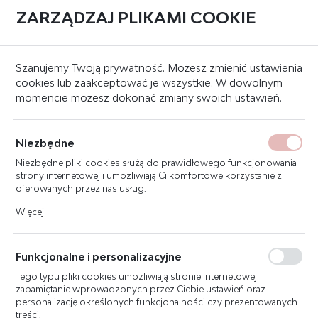
ZARZĄDZAJ PLIKAMI COOKIE
0
Strona główna
Znaki bezpieczeństwa
Znaki ostrzegawcze
Szanujemy Twoją prywatność. Możesz zmienić ustawienia
cookies lub zaakceptować je wszystkie. W dowolnym
momencie możesz dokonać zmiany swoich ustawień.
KATEGORIE
SORTUJ
ZNAKI OSTRZEGAWCZE
Niezbędne
Niezbędne pliki cookies służą do prawidłowego funkcjonowania
strony internetowej i umożliwiają Ci komfortowe korzystanie z
oferowanych przez nas usług.
Pliki cookies odpowiadają na podejmowane przez Ciebie działania
Więcej
w celu m.in. dostosowania Twoich ustawień preferencji
prywatności, logowania czy wypełniania formularzy. Dzięki plikom
cookies strona, z której korzystasz, może działać bez zakłóceń.
Funkcjonalne i personalizacyjne
Tego typu pliki cookies umożliwiają stronie internetowej
zapamiętanie wprowadzonych przez Ciebie ustawień oraz
personalizację określonych funkcjonalności czy prezentowanych
treści.