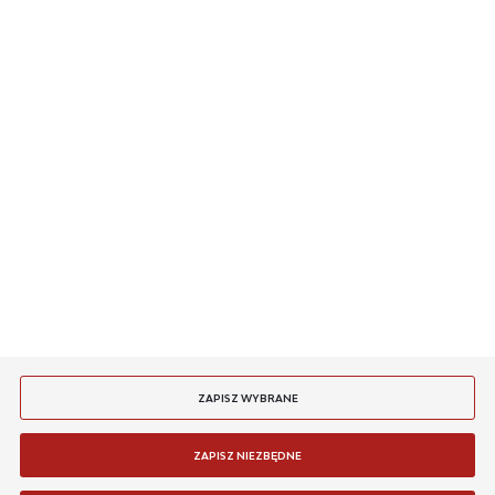
O NAS
INFORMACJE
MASZ PYTANIE
JESTEŚMY NA
PŁATNOŚCI
DOSTAWA
ZAPISZ WYBRANE
ZAPISZ NIEZBĘDNE
Copyright by fgsystems.pl