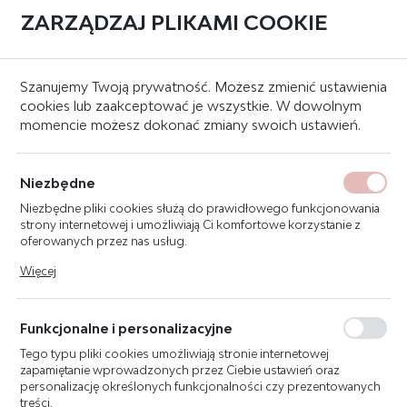
ZARZĄDZAJ PLIKAMI COOKIE
0
Strona główna
Znaki bezpieczeństwa
Znaki ewakuacyjne
Szanujemy Twoją prywatność. Możesz zmienić ustawienia
cookies lub zaakceptować je wszystkie. W dowolnym
momencie możesz dokonać zmiany swoich ustawień.
ZNAK WYJŚCIE
EWAKUACYJNE
Niezbędne
DWUSTRONNE
Niezbędne pliki cookies służą do prawidłowego funkcjonowania
(PODWIESZANY) 20X38
strony internetowej i umożliwiają Ci komfortowe korzystanie z
E104/E105-P
oferowanych przez nas usług.
Pliki cookies odpowiadają na podejmowane przez Ciebie działania
Więcej
w celu m.in. dostosowania Twoich ustawień preferencji
prywatności, logowania czy wypełniania formularzy. Dzięki plikom
cookies strona, z której korzystasz, może działać bez zakłóceń.
Funkcjonalne i personalizacyjne
Tego typu pliki cookies umożliwiają stronie internetowej
zapamiętanie wprowadzonych przez Ciebie ustawień oraz
personalizację określonych funkcjonalności czy prezentowanych
treści.