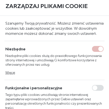
ZARZĄDZAJ PLIKAMI COOKIE
0
Strona główna
Znaki bezpieczeństwa
Znaki ewakuacyjne
Szanujemy Twoją prywatność. Możesz zmienić ustawienia
cookies lub zaakceptować je wszystkie. W dowolnym
momencie możesz dokonać zmiany swoich ustawień.
ZNAK WYJŚCIE
EWAKUACYJNE STRZAŁKA
Niezbędne
W DÓŁ (PRAWE) 20X38 E107
Niezbędne pliki cookies służą do prawidłowego funkcjonowania
strony internetowej i umożliwiają Ci komfortowe korzystanie z
oferowanych przez nas usług.
Pliki cookies odpowiadają na podejmowane przez Ciebie działania
Więcej
w celu m.in. dostosowania Twoich ustawień preferencji
prywatności, logowania czy wypełniania formularzy. Dzięki plikom
cookies strona, z której korzystasz, może działać bez zakłóceń.
Funkcjonalne i personalizacyjne
Tego typu pliki cookies umożliwiają stronie internetowej
zapamiętanie wprowadzonych przez Ciebie ustawień oraz
personalizację określonych funkcjonalności czy prezentowanych
treści.