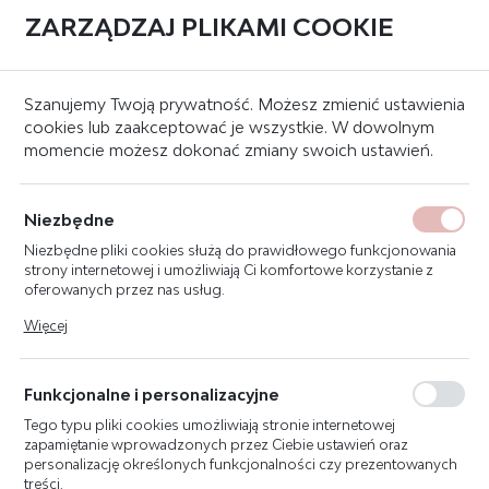
ZARZĄDZAJ PLIKAMI COOKIE
0
Strona główna
Znaki bezpieczeństwa
Znaki ewakuacyjne
Szanujemy Twoją prywatność. Możesz zmienić ustawienia
cookies lub zaakceptować je wszystkie. W dowolnym
momencie możesz dokonać zmiany swoich ustawień.
ZNAK WYJŚCIE
EWAKUACYJNE PRAWE 20X20
Niezbędne
E002
Niezbędne pliki cookies służą do prawidłowego funkcjonowania
strony internetowej i umożliwiają Ci komfortowe korzystanie z
oferowanych przez nas usług.
Pliki cookies odpowiadają na podejmowane przez Ciebie działania
Więcej
w celu m.in. dostosowania Twoich ustawień preferencji
prywatności, logowania czy wypełniania formularzy. Dzięki plikom
cookies strona, z której korzystasz, może działać bez zakłóceń.
Funkcjonalne i personalizacyjne
Tego typu pliki cookies umożliwiają stronie internetowej
zapamiętanie wprowadzonych przez Ciebie ustawień oraz
personalizację określonych funkcjonalności czy prezentowanych
treści.