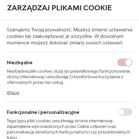
ZARZĄDZAJ PLIKAMI COOKIE
0
Strona główna
Znaki bezpieczeństwa
Znaki ewakuacyjne
Szanujemy Twoją prywatność. Możesz zmienić ustawienia
cookies lub zaakceptować je wszystkie. W dowolnym
momencie możesz dokonać zmiany swoich ustawień.
ZNAK WODA ZDATNA
DO PICIA 20X20 E015
Niezbędne
Niezbędne pliki cookies służą do prawidłowego funkcjonowania
strony internetowej i umożliwiają Ci komfortowe korzystanie z
oferowanych przez nas usług.
Pliki cookies odpowiadają na podejmowane przez Ciebie działania
Więcej
w celu m.in. dostosowania Twoich ustawień preferencji
prywatności, logowania czy wypełniania formularzy. Dzięki plikom
cookies strona, z której korzystasz, może działać bez zakłóceń.
Funkcjonalne i personalizacyjne
Tego typu pliki cookies umożliwiają stronie internetowej
zapamiętanie wprowadzonych przez Ciebie ustawień oraz
personalizację określonych funkcjonalności czy prezentowanych
treści.