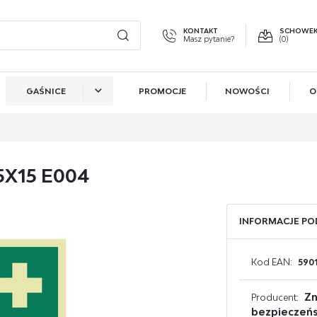
KONTAKT
SCHOWE
Masz pytanie?
(0)
GAŚNICE
PROMOCJE
NOWOŚCI
O
GUJ SIĘ
ZAR
GAŚNICE DO KUCHNI
OTRZYMASZ LICZNE DODAT
GAŚNICE DO SALONU
podgląd statusu realiz
X15 E004
GAŚNICE DO SYPIALNI
podgląd historii zakup
GAŚNICE DO KOTŁOWNI
brak konieczności wpr
INFORMACJE P
możliwość otrzymania
GAŚNICE DO BIURA
Zapomniałem hasła
Kod EAN:
590
GAŚNICE DO SAMOCHODU
OGUJ SIĘ
REJESTR
Zn
Producent:
GAŚNICE DO GARAŻU
bezpieczeń