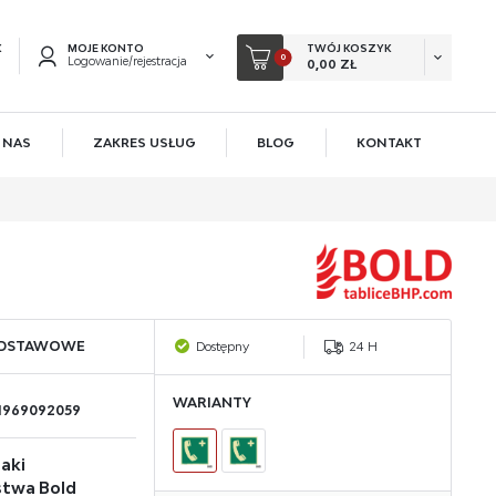
K
MOJE KONTO
TWÓJ KOSZYK
0
Logowanie/rejestracja
0,00 ZŁ
 NAS
ZAKRES USŁUG
BLOG
KONTAKT
EJESTRUJ SIĘ
KOWE KORZYŚCI:
acji zamówień
ów
owadzania swoich danych przy kolejnych zakupach
ODSTAWOWE
Dostępny
24 H
 rabatów i kuponów promocyjnych
WARIANTY
1969092059
ACJA
aki
stwa Bold