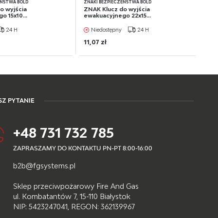
EŃSTWA BOLD
ZNAKI BEZPIECZEŃSTWA BOLD
o wyjścia
ZNAK Klucz do wyjścia
o 15x10...
ewakuacyjnego 22x15...
24 H
Niedostępny
24 H
11,07 zł
Z PYTANIE
+48 731 732 785
ZAPRASZAMY DO KONTAKTU PN-PT 8:00-16:00
b2b@fgsystems.pl
Sklep przeciwpożarowy Fire And Gas
ul. Kombatantów 7, 15-110 Białystok
NIP: 5423247041, REGON: 362139967