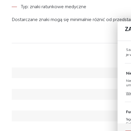
Typ: znaki ratunkowe medyczne
Dostarczane znaki mogą się minimalnie różnić od przeds
Z
Sz
je
Ni
Nie
umo
Pli
Wię
Two
coo
Fu
Teg
Cie
Dzi