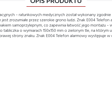
OPIS PRODUKTU
acyjnych – ratunkowych medycznych został wykonany zgodnie z
 jest zrozumiałe przez szerokie grono ludzi. Znak E004 Telefon
kiem samoprzylepnym, co zapewnia łatwość jego montażu – wysta
 tabliczka o wymiarach 150x150 mm o zielonym tle, na którym u
z prawej strony znaku. Znak E004 Telefon alarmowy występuje w