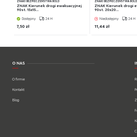
ZNAKI BEZPIECZEŃSTWA BOLD
ZNAKI BEZPIECZEŃSTWA BOL
ZNAK Kierunek drogi ewakuacyjnej
ZNAK Kierunek drogi 
90st. 15x15...
90st. 20x20...
Dostępny
24 H
Niedostępny
24 H
7,50 zł
11,44 zł
O NAS
O firmie
R
Kontakt
P
Blog
Z
F
K
C