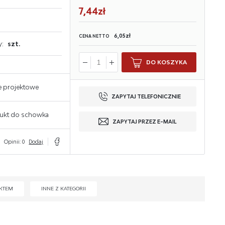
7,44zł
6,05zł
CENA NETTO
y:
szt.
DO KOSZYKA
e projektowe
ZAPYTAJ TELEFONICZNIE
ukt do schowka
ZAPYTAJ PRZEZ E-MAIL
Opinii: 0
Dodaj
KTEM
INNE Z KATEGORII