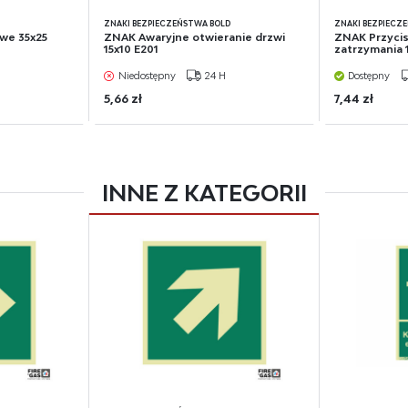
D
ZNAKI BEZPIECZEŃSTWA BOLD
ZNAKI BEZPIECZ
we 35x25
ZNAK Awaryjne otwieranie drzwi
ZNAK Przyci
15x10 E201
zatrzymania 15
Niedostępny
24 H
Dostępny
5,66 zł
7,44 zł
INNE Z KATEGORII