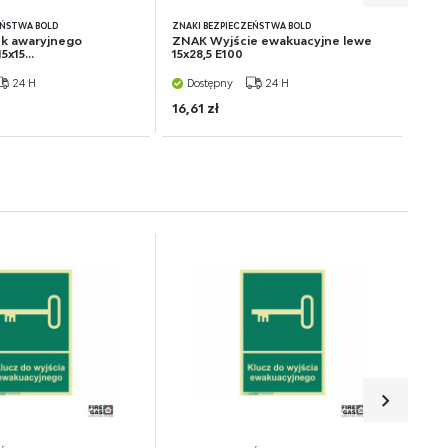
EŃSTWA BOLD
ZNAKI BEZPIECZEŃSTWA BOLD
sk awaryjnego
ZNAK Wyjście ewakuacyjne lewe
x15...
15x28,5 E100
24 H
Dostępny
24 H
16,61 zł