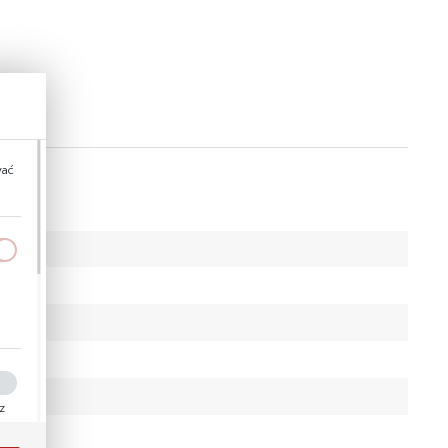
wać
a
kom
ez
ości