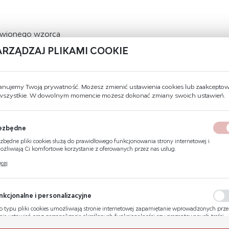
tawionego wzorca
ARZĄDZAJ PLIKAMI COOKIE
DANE TECHNICZNE
anujemy Twoją prywatność. Możesz zmienić ustawienia cookies lub zaakcepto
 wszystkie. W dowolnym momencie możesz dokonać zmiany swoich ustawień.
Kod produktu
E004
Wysokość
15 cm
ezbędne
zbędne pliki cookies służą do prawidłowego funkcjonowania strony internetowej i
Szerokość
15 cm
żliwiają Ci komfortowe korzystanie z oferowanych przez nas usług.
ki cookies odpowiadają na podejmowane przez Ciebie działania w celu m.in. dostosowani
cej
Zgodność z normą
PN-EN ISO 7010
ich ustawień preferencji prywatności, logowania czy wypełniania formularzy. Dzięki pli
kies strona, z której korzystasz, może działać bez zakłóceń.
Materiał
Płyta sztywna
nkcjonalne i personalizacyjne
Znak fotoluminescencyjny
Tak
o typu pliki cookies umożliwiają stronie internetowej zapamiętanie wprowadzonych prz
bie ustawień oraz personalizację określonych funkcjonalności czy prezentowanych treści.
ęki tym plikom cookies możemy zapewnić Ci większy komfort korzystania z funkcjonaln