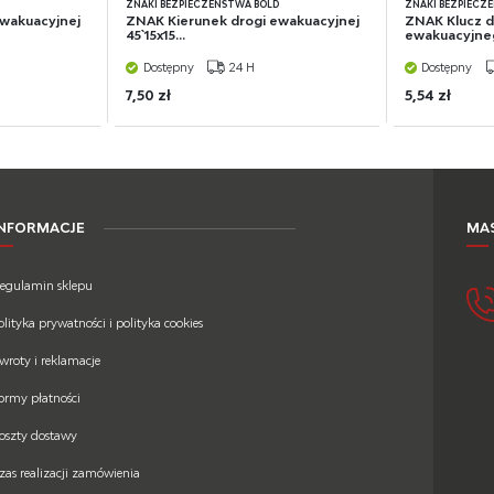
D
ZNAKI BEZPIECZEŃSTWA BOLD
ZNAKI BEZPIECZ
ewakuacyjnej
ZNAK Kierunek drogi ewakuacyjnej
ZNAK Klucz d
45` 15x15...
ewakuacyjneg
Dostępny
24 H
Dostępny
7,50 zł
5,54 zł
INFORMACJE
MAS
egulamin sklepu
olityka prywatności i polityka cookies
wroty i reklamacje
ormy płatności
oszty dostawy
zas realizacji zamówienia