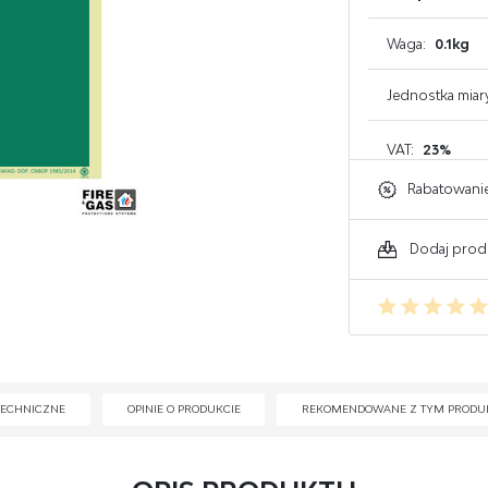
GAŚNICE DO KOMPUTERA
Waga:
0.1kg
GAŚNICE DO ELEKTRONIKI
Jednostka miar
GAŚNICE DO WARSZTATU
VAT:
23%
Rabatowani
Dodaj prod
TECHNICZNE
OPINIE O PRODUKCIE
REKOMENDOWANE Z TYM PRODU