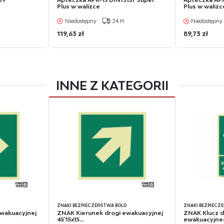
09
Apteczka APK-15 DIN13157 Super
Apteczka APK
Plus w walizce
Plus w walizc
Niedostępny
24 H
Niedostępny
119,63 zł
89,73 zł
INNE Z KATEGORII
D
ZNAKI BEZPIECZEŃSTWA BOLD
ZNAKI BEZPIECZ
ewakuacyjnej
ZNAK Kierunek drogi ewakuacyjnej
ZNAK Klucz d
45` 15x15...
ewakuacyjneg