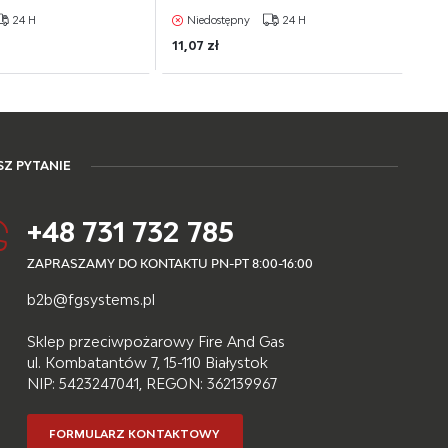
24 H
Niedostępny
24 H
11,07 zł
Z PYTANIE
+48 731 732 785
ZAPRASZAMY DO KONTAKTU PN-PT 8:00-16:00
b2b@fgsystems.pl
Sklep przeciwpożarowy Fire And Gas
ul. Kombatantów 7, 15-110 Białystok
NIP: 5423247041, REGON: 362139967
FORMULARZ KONTAKTOWY