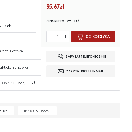
35,67zł
29,00zł
CENA NETTO
y:
szt.
DO KOSZYKA
e projektowe
ZAPYTAJ TELEFONICZNIE
ukt do schowka
ZAPYTAJ PRZEZ E-MAIL
Opinii: 0
Dodaj
KTEM
INNE Z KATEGORII