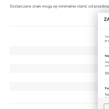
Dostarczane znaki mogą się minimalnie różnić od przeds
Z
Sz
je
Ni
Nie
umo
Pli
Wię
Two
coo
Fu
Teg
Cie
Dzi
Wię
nas