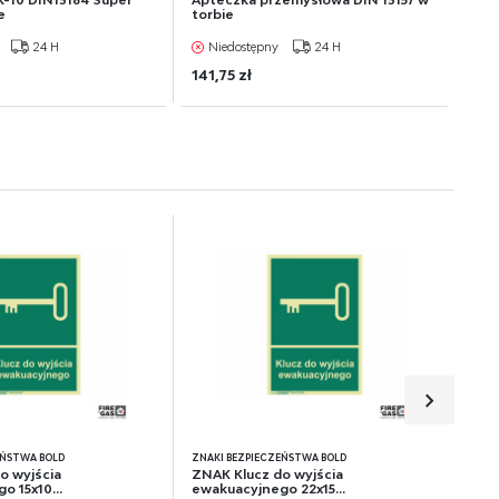
-10 DIN13164 Super
Apteczka przemysłowa DIN 13157 w
e
torbie
24 H
Niedostępny
24 H
141,75 zł
EŃSTWA BOLD
ZNAKI BEZPIECZEŃSTWA BOLD
o wyjścia
ZNAK Klucz do wyjścia
o 15x10...
ewakuacyjnego 22x15...