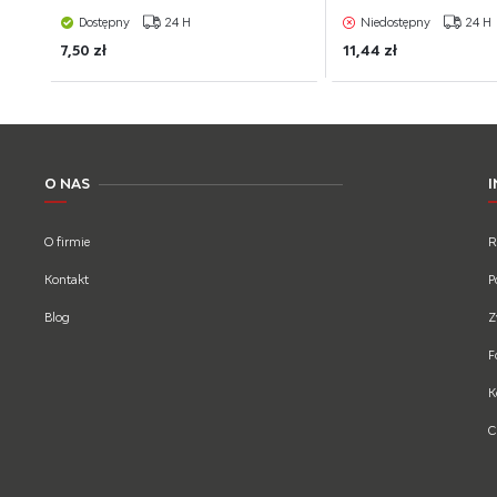
Dostępny
24 H
Niedostępny
24 H
7,50 zł
11,44 zł
O NAS
O firmie
R
Kontakt
P
Blog
Z
F
K
C