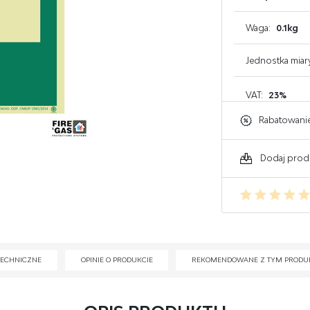
GAŚNICE DO KOMPUTERA
Waga:
0.1kg
GAŚNICE DO ELEKTRONIKI
Jednostka miar
GAŚNICE DO WARSZTATU
VAT:
23%
Rabatowani
Dodaj prod
TECHNICZNE
OPINIE O PRODUKCIE
REKOMENDOWANE Z TYM PRODU