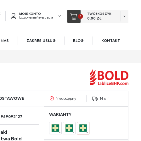
K
MOJE KONTO
TWÓJ KOSZYK
0
Logowanie/rejestracja
0,00 ZŁ
 NAS
ZAKRES USŁUG
BLOG
KONTAKT
EJESTRUJ SIĘ
KOWE KORZYŚCI:
acji zamówień
ów
owadzania swoich danych przy kolejnych zakupach
ODSTAWOWE
Niedostępny
14 dni
 rabatów i kuponów promocyjnych
WARIANTY
1969092127
ACJA
aki
stwa Bold