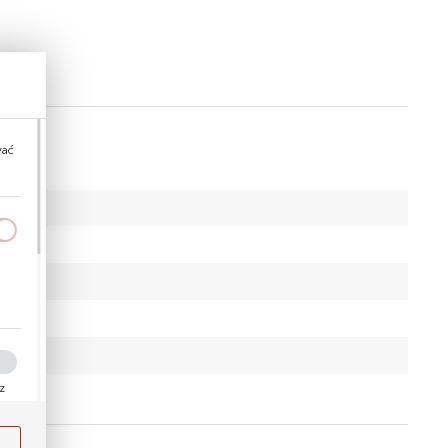
wać
a
kom
ez
ości
ody