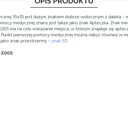
OPIS PRODUKTU
znej 35x35 jest dużym znakiem dobrze widocznym z daleka – m
 pomocy medycznej znany jest także jako znak Apteczka. Znak
ak E003 ma na celu wskazanie miejsca, w którym znajduje się apt
 Punkt pierwszej pomocy medycznej można nabyć również w mn
ż jako znak przestrzenny –
znak 3D
.
 E003: