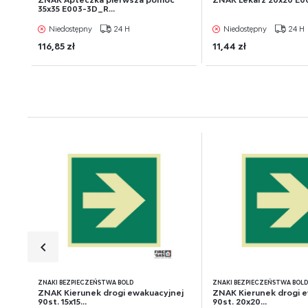
ZNAK Apteczka pierwsza pomoc
ZNAK Lekarz 20x20 E0
35x35 E003-3D_R...
Niedostępny
24 H
Niedostępny
24 H
116,85 zł
11,44 zł
ZNAKI BEZPIECZEŃSTWA BOLD
ZNAKI BEZPIECZEŃSTWA BOL
ZNAK Kierunek drogi ewakuacyjnej
ZNAK Kierunek drogi 
90st. 15x15...
90st. 20x20...