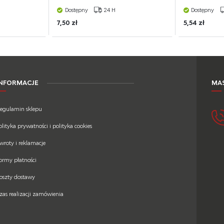
Dostępny
24 H
Dostępny
7,50 zł
5,54 zł
INFORMACJE
MAS
egulamin sklepu
olityka prywatności i polityka cookies
wroty i reklamacje
ormy płatności
oszty dostawy
zas realizacji zamówienia