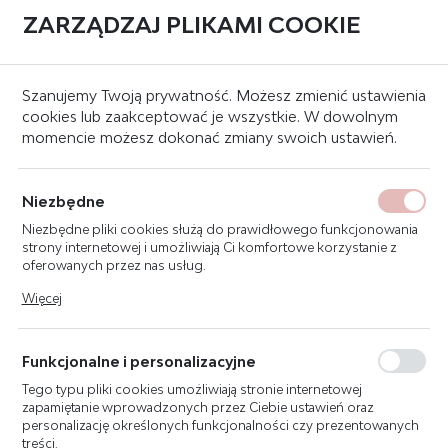
ZARZĄDZAJ PLIKAMI COOKIE
0
Strona główna
Znaki bezpieczeństwa
Znaki ewakuacyjne
Szanujemy Twoją prywatność. Możesz zmienić ustawienia
cookies lub zaakceptować je wszystkie. W dowolnym
momencie możesz dokonać zmiany swoich ustawień.
PRZYLEPIEC PIANKOWY
17X17MM - 500 SZT.
Niezbędne
Niezbędne pliki cookies służą do prawidłowego funkcjonowania
strony internetowej i umożliwiają Ci komfortowe korzystanie z
oferowanych przez nas usług.
Pliki cookies odpowiadają na podejmowane przez Ciebie działania
Więcej
w celu m.in. dostosowania Twoich ustawień preferencji
prywatności, logowania czy wypełniania formularzy. Dzięki plikom
cookies strona, z której korzystasz, może działać bez zakłóceń.
Funkcjonalne i personalizacyjne
Tego typu pliki cookies umożliwiają stronie internetowej
zapamiętanie wprowadzonych przez Ciebie ustawień oraz
personalizację określonych funkcjonalności czy prezentowanych
treści.