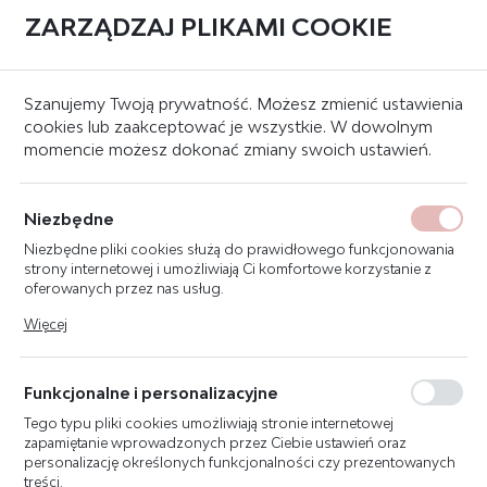
ZARZĄDZAJ PLIKAMI COOKIE
0
Strona główna
Znaki bezpieczeństwa
Znaki budowlane
Szanujemy Twoją prywatność. Możesz zmienić ustawienia
cookies lub zaakceptować je wszystkie. W dowolnym
momencie możesz dokonać zmiany swoich ustawień.
ZNAK STREFA ZAGROŻENIA
WYBUCHEM - STREFA 20
Niezbędne
25X35 TN405
Niezbędne pliki cookies służą do prawidłowego funkcjonowania
strony internetowej i umożliwiają Ci komfortowe korzystanie z
oferowanych przez nas usług.
Pliki cookies odpowiadają na podejmowane przez Ciebie działania
Więcej
w celu m.in. dostosowania Twoich ustawień preferencji
prywatności, logowania czy wypełniania formularzy. Dzięki plikom
cookies strona, z której korzystasz, może działać bez zakłóceń.
Funkcjonalne i personalizacyjne
Tego typu pliki cookies umożliwiają stronie internetowej
zapamiętanie wprowadzonych przez Ciebie ustawień oraz
personalizację określonych funkcjonalności czy prezentowanych
treści.