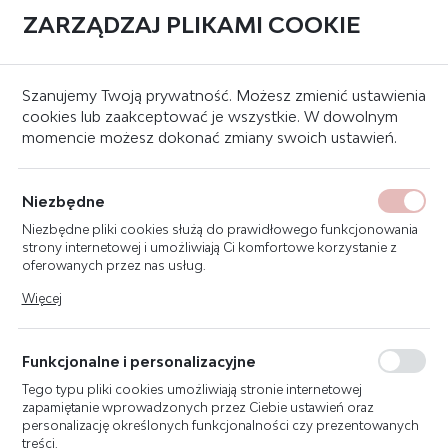
ZARZĄDZAJ PLIKAMI COOKIE
0
Strona główna
Skrzynki i szafki PPOŻ
Szafki ppoż
Szanujemy Twoją prywatność. Możesz zmienić ustawienia
cookies lub zaakceptować je wszystkie. W dowolnym
momencie możesz dokonać zmiany swoich ustawień.
KATEGORIE
SORTUJ
SZAFKI PPOŻ
Niezbędne
Niezbędne pliki cookies służą do prawidłowego funkcjonowania
strony internetowej i umożliwiają Ci komfortowe korzystanie z
oferowanych przez nas usług.
Pliki cookies odpowiadają na podejmowane przez Ciebie działania
Więcej
w celu m.in. dostosowania Twoich ustawień preferencji
prywatności, logowania czy wypełniania formularzy. Dzięki plikom
cookies strona, z której korzystasz, może działać bez zakłóceń.
Funkcjonalne i personalizacyjne
Tego typu pliki cookies umożliwiają stronie internetowej
zapamiętanie wprowadzonych przez Ciebie ustawień oraz
personalizację określonych funkcjonalności czy prezentowanych
treści.