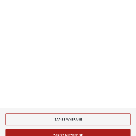
O NAS
INFORMACJE
MASZ PYTANIE
JESTEŚMY NA
PŁATNOŚCI
DOSTAWA
ZAPISZ WYBRANE
ZAPISZ NIEZBĘDNE