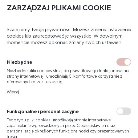
ZARZĄDZAJ PLIKAMI COOKIE
0
Strona główna
Skrzynki i szafki PPOŻ
Szafki na zawory pionów
Szanujemy Twoją prywatność. Możesz zmienić ustawienia
cookies lub zaakceptować je wszystkie. W dowolnym
momencie możesz dokonać zmiany swoich ustawień.
SZAFKA NA 2 ZAWORY SP-Z-2
ZAWIESZANA, BIAŁA
Niezbędne
Niezbędne pliki cookies służą do prawidłowego funkcjonowania
strony internetowej i umożliwiają Ci komfortowe korzystanie z
oferowanych przez nas usług.
Pliki cookies odpowiadają na podejmowane przez Ciebie działania
Więcej
w celu m.in. dostosowania Twoich ustawień preferencji
prywatności, logowania czy wypełniania formularzy. Dzięki plikom
cookies strona, z której korzystasz, może działać bez zakłóceń.
Funkcjonalne i personalizacyjne
Tego typu pliki cookies umożliwiają stronie internetowej
zapamiętanie wprowadzonych przez Ciebie ustawień oraz
personalizację określonych funkcjonalności czy prezentowanych
treści.