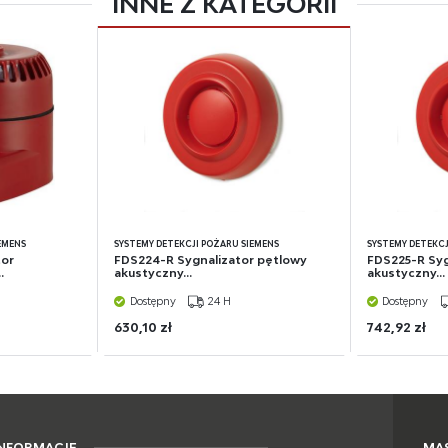
INNE Z KATEGORII
EMENS
SYSTEMY DETEKCJI POŻARU SIEMENS
SYSTEMY DETEKCJ
tor
FDS224-R Sygnalizator pętlowy
FDS225-R Syg
.
akustyczny...
akustyczny...
Dostępny
24 H
Dostępny
630,10 zł
742,92 zł
INFORMACJE
MAS