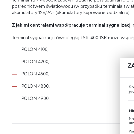
pośrednictwem światłowodu (w przypadku terminala świat
akumulatory 12V/7Ah (akumulatory kupowane oddzielnie).
Z jakimi centralami współpracuje terminal sygnalizacj
Terminal sygnalizacji równoległej TSR-4000SK może współp
POLON 4100,
POLON 4200,
Z
POLON 4500,
POLON 4800,
Sz
je
POLON 4900.
Ni
Nie
umo
Pli
Wię
Two