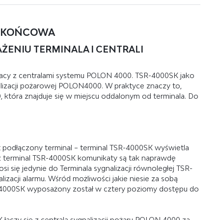
A KOŃCOWA
ŻENIU TERMINALA I CENTRALI
racy z centralami systemu POLON 4000. TSR-4000SK jako
lizacji pożarowej POLON4000. W praktyce znaczy to,
 która znajduje się w miejscu oddalonym od terminala. Do
st podłączony terminal – terminal TSR-4000SK wyświetla
 terminal TSR-4000SK komunikaty są tak naprawdę
i się jedynie do Terminala sygnalizacji równoległej TSR-
lizacji alarmu. Wśród możliwości jakie niesie za sobą
SR-4000SK wyposażony został w cztery poziomy dostępu do
czy się z centralą sygnalizacji pożaru POLON 4000 za