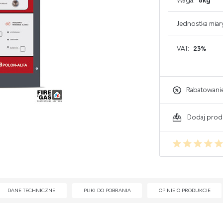
Waga:
6kg
GAŚNICE DO KOMPUTERA
Jednostka miar
GAŚNICE DO ELEKTRONIKI
VAT:
23%
GAŚNICE DO WARSZTATU
Rabatowani
Dodaj prod
DANE TECHNICZNE
PLIKI DO POBRANIA
OPINIE O PRODUKCIE