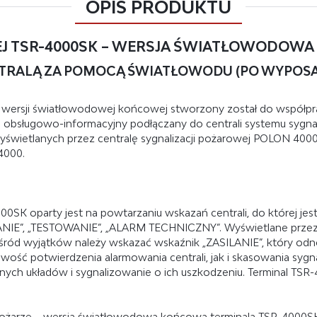
OPIS PRODUKTU
EJ TSR-4000SK – WERSJA ŚWIATŁOWODOW
TRALĄ ZA POMOCĄ ŚWIATŁOWODU (PO WYPOSA
 w wersji światłowodowej końcowej stworzony został do współp
l obsługowo-informacyjny podłączany do centrali systemu sygna
yświetlanych przez centralę sygnalizacji pożarowej POLON 4000,
4000.
000SK oparty jest na powtarzaniu wskazań centrali, do której je
ANIE”, „TESTOWANIE”, „ALARM TECHNICZNY”. Wyświetlane przez
Wśród wyjątków należy wskazać wskaźnik „ZASILANIE”, który odnos
iwość potwierdzenia alarmowania centrali, jak i skasowania sygna
snych układów i sygnalizowanie o ich uszkodzeniu. Terminal T
żarze – wersja światłowodowa końcowa terminala TSR-4000SK łą