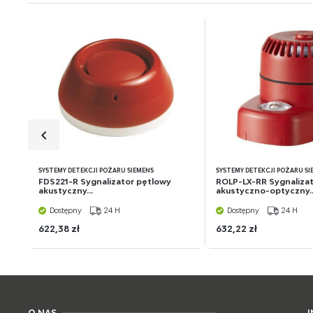
SYSTEMY DETEKCJI POŻARU SIEMENS
SYSTEMY DETEKCJI POŻARU SI
FDS221-R Sygnalizator pętlowy
ROLP-LX-RR Sygnaliza
akustyczny...
akustyczno-optyczny..
Dostępny
24 H
Dostępny
24 H
622,38 zł
632,22 zł
O NAS