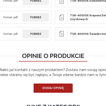
Format:
pdf
TSR-4000SK Dokumenta
POBIERZ
TSR-4000SK Krajowa Dek
Format:
pdf
POBIERZ
Użytkowych
Format:
pdf
TSR-4000SK Świadectwo
POBIERZ
OPINIE O PRODUKCIE
iałeś już kontakt z naszym produktem? Zostaw nam swoją opin
 Ciebie staramy się być najlepsi, a Twoje zdanie bardzo nam w ty
DODAJ OPINIĘ