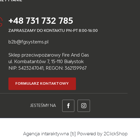
+48 731 732 785
ZAPRASZAMY DO KONTAKTU PN-PT 8:00-16:00
b2b@fgsystems.pl
Sklep przeciwpożarowy Fire And Gas
ul. Kombatantów 7, 15-110 Białystok
NIP: 5423247041, REGON: 362139967
FORMULARZ KONTAKTOWY
JESTEŚMY NA
Agencja interaktywna
[ti]
Powered by
2ClickShop