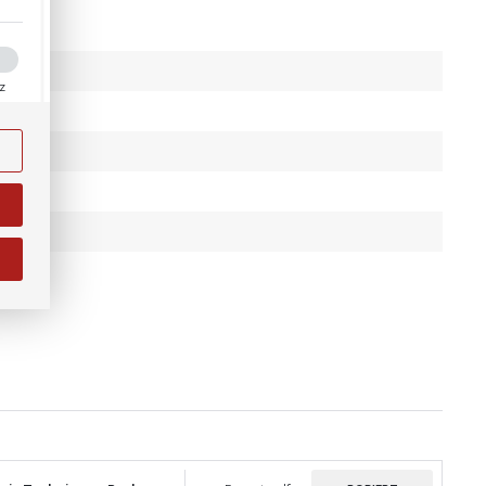
ez
aków
ości
ody
i na
ie)
j.
na
e