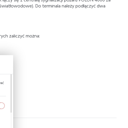
światłowodowe). Do terminala należy podłączyć dwa
rych zaliczyć można:
wać
a
kom