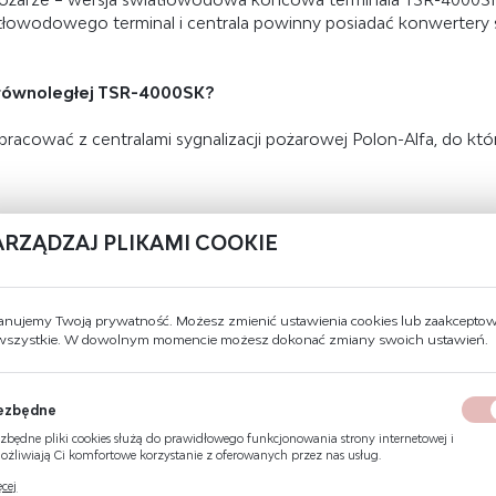
łowodowego terminal i centrala powinny posiadać konwertery 
i równoległej TSR-4000SK?
racować z centralami sygnalizacji pożarowej Polon-Alfa, do któ
ARZĄDZAJ PLIKAMI COOKIE
anujemy Twoją prywatność. Możesz zmienić ustawienia cookies lub zaakcepto
 wszystkie. W dowolnym momencie możesz dokonać zmiany swoich ustawień.
ezbędne
zbędne pliki cookies służą do prawidłowego funkcjonowania strony internetowej i
DANE TECHNICZNE
żliwiają Ci komfortowe korzystanie z oferowanych przez nas usług.
ki cookies odpowiadają na podejmowane przez Ciebie działania w celu m.in. dostosowani
cej
ich ustawień preferencji prywatności, logowania czy wypełniania formularzy. Dzięki pli