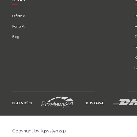
O firmie
R
Kontakt
P
Blog
Z
F
K
C
PŁATNOŚCI
DOSTAWA
Copyright by fgsystems.pl