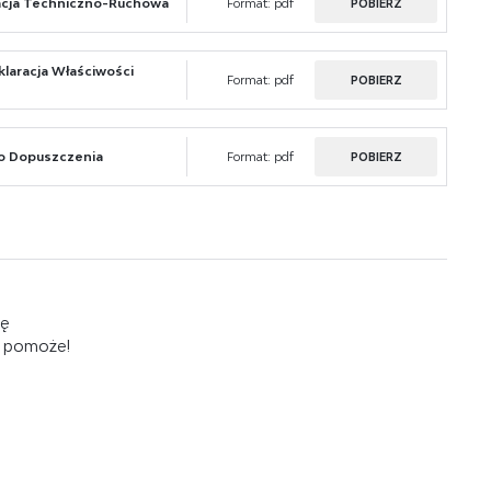
cja Techniczno-Ruchowa
Format:
pdf
POBIERZ
laracja Właściwości
Format:
pdf
POBIERZ
 Dopuszczenia
Format:
pdf
POBIERZ
ię
m pomoże!