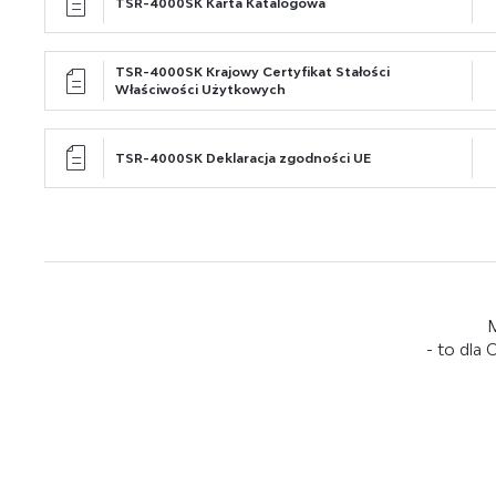
TSR-4000SK Karta Katalogowa
TSR-4000SK Krajowy Certyfikat Stałości
Właściwości Użytkowych
TSR-4000SK Deklaracja zgodności UE
M
- to dla