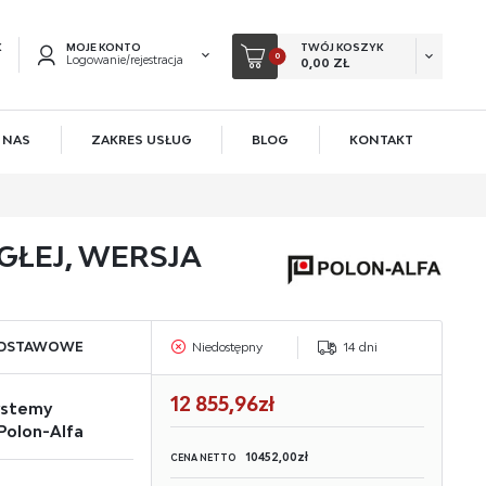
K
MOJE KONTO
TWÓJ KOSZYK
0
Logowanie/rejestracja
0,00 ZŁ
 NAS
ZAKRES USŁUG
BLOG
KONTAKT
EJESTRUJ SIĘ
KOWE KORZYŚCI:
GŁEJ, WERSJA
acji zamówień
ów
owadzania swoich danych przy kolejnych zakupach
ODSTAWOWE
Niedostępny
14 dni
 rabatów i kuponów promocyjnych
12 855,96zł
ystemy
ACJA
Polon-Alfa
10452,00zł
CENA NETTO