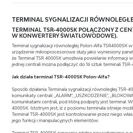
TERMINAL SYGNALIZACJI RÓWNOLEGŁ
TERMINAL TSR-4000SK POŁĄCZONY Z CEN
W KONWERTERY ŚWIATŁOWODOWE).
Terminal sygnalizacji równoległej Polon-Alfa TSR4000SK
urządzenie mikroprocesorowe służy jako wyniesiony pane
że Terminal TSR 4000SK umożliwia powielanie informacji w
jednej centrali można podłączyć do 16 sztuk terminali TSR-
Jak działa terminal TSR-4000SK Polon-Alfa?
Sposób działania Terminala sygnalizacji równoległej TSR-4
komunikaty centrali: „ALARM”, „USZKODZENIE”, „BLOKOW
komunikatami centrali, pod którą podpięty jest terminal. 
4000SK. Istotnym jest, iż z poziomu terminala istnieje możl
Terminal TSR-4000SK jest kontrolowanie przez niego wła
jego funkcji i manipulacyjnych elementów.
Terminal TSR-4000SK zapewnia zdalne powiadamianie o po