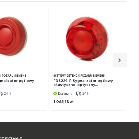
I POŻARU SIEMENS
SYSTEMY DETEKCJI POŻARU SIEMENS
nalizator pętlowy
FDS229-R Sygnalizator pętlowy
akustyczno-optyczny...
24 H
Dostępny
24 H
1 065,18 zł
Z PYTANIE