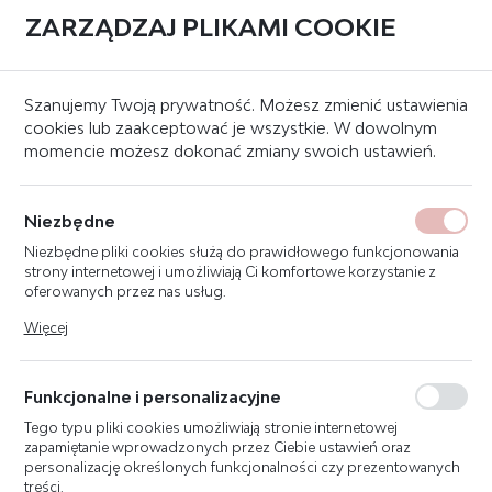
ZARZĄDZAJ PLIKAMI COOKIE
0
Strona główna
Systemy sygnalizacji pożaru
Sygnalizatory
Szanujemy Twoją prywatność. Możesz zmienić ustawienia
cookies lub zaakceptować je wszystkie. W dowolnym
momencie możesz dokonać zmiany swoich ustawień.
POLON-ALFA SYGNALIZATOR
INFORMACYJNY SG-1-2-002
Niezbędne
UWAGA! AUTOMATYCZNE
Niezbędne pliki cookies służą do prawidłowego funkcjonowania
GASZENIE OPUŚCIĆ
strony internetowej i umożliwiają Ci komfortowe korzystanie z
POMIESZCZENIE
oferowanych przez nas usług.
Pliki cookies odpowiadają na podejmowane przez Ciebie działania
DWUSTRONNY BIAŁY
Więcej
w celu m.in. dostosowania Twoich ustawień preferencji
prywatności, logowania czy wypełniania formularzy. Dzięki plikom
cookies strona, z której korzystasz, może działać bez zakłóceń.
Funkcjonalne i personalizacyjne
Tego typu pliki cookies umożliwiają stronie internetowej
zapamiętanie wprowadzonych przez Ciebie ustawień oraz
personalizację określonych funkcjonalności czy prezentowanych
treści.