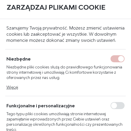
ZARZĄDZAJ PLIKAMI COOKIE
0
Strona główna
Systemy sygnalizacji pożaru
Sygnalizatory
Szanujemy Twoją prywatność. Możesz zmienić ustawienia
cookies lub zaakceptować je wszystkie. W dowolnym
momencie możesz dokonać zmiany swoich ustawień.
POLON-ALFA SAB-6001-6WW
ADRESOWALNY
Niezbędne
SYGNALIZATOR
Niezbędne pliki cookies służą do prawidłowego funkcjonowania
AKUSTYCZNO-OPTYCZNY
strony internetowej i umożliwiają Ci komfortowe korzystanie z
TONOWY BIAŁY
oferowanych przez nas usług.
Pliki cookies odpowiadają na podejmowane przez Ciebie działania
Więcej
w celu m.in. dostosowania Twoich ustawień preferencji
prywatności, logowania czy wypełniania formularzy. Dzięki plikom
cookies strona, z której korzystasz, może działać bez zakłóceń.
Funkcjonalne i personalizacyjne
Tego typu pliki cookies umożliwiają stronie internetowej
zapamiętanie wprowadzonych przez Ciebie ustawień oraz
personalizację określonych funkcjonalności czy prezentowanych
treści.