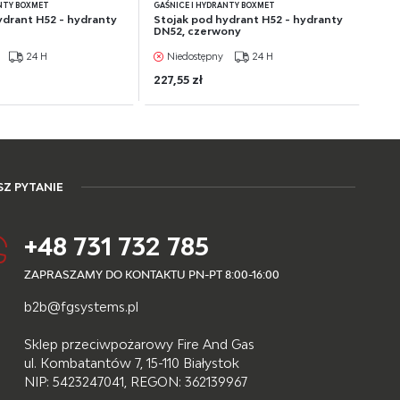
ANTY BOXMET
GAŚNICE I HYDRANTY BOXMET
ydrant H52 - hydranty
Stojak pod hydrant H52 - hydranty
DN52, czerwony
24 H
Niedostępny
24 H
227,55 zł
Z PYTANIE
+48 731 732 785
ZAPRASZAMY DO KONTAKTU PN-PT 8:00-16:00
b2b@fgsystems.pl
Sklep przeciwpożarowy Fire And Gas
ul. Kombatantów 7, 15-110 Białystok
NIP: 5423247041, REGON: 362139967