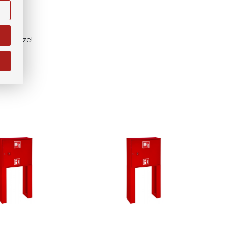
ody
i na
ię
m pomoże!
j.
na
e