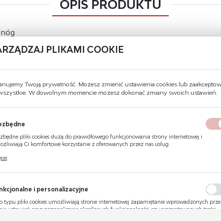
OPIS PRODUKTU
 nóg
ARZĄDZAJ PLIKAMI COOKIE
DANE TECHNICZNE
anujemy Twoją prywatność. Możesz zmienić ustawienia cookies lub zaakcepto
 wszystkie. W dowolnym momencie możesz dokonać zmiany swoich ustawień.
Jednostka x
hydranty DN33 - blacha stalowa ocynk
ezbędne
PLIKI DO POBRANIA
zbędne pliki cookies służą do prawidłowego funkcjonowania strony internetowej i
żliwiają Ci komfortowe korzystanie z oferowanych przez nas usług.
ki cookies odpowiadają na podejmowane przez Ciebie działania w celu m.in. dostosowani
cej
ich ustawień preferencji prywatności, logowania czy wypełniania formularzy. Dzięki pli
kies strona, z której korzystasz, może działać bez zakłóceń.
Format:
pdf
Rysunek techniczny
POBIERZ
nkcjonalne i personalizacyjne
o typu pliki cookies umożliwiają stronie internetowej zapamiętanie wprowadzonych prz
bie ustawień oraz personalizację określonych funkcjonalności czy prezentowanych treści.
OPINIE O PRODUKCIE
ęki tym plikom cookies możemy zapewnić Ci większy komfort korzystania z funkcjonaln