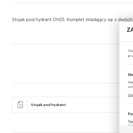
Stojak pod hydrant DN33. Komplet skladający się z dwóch
Z
Sz
je
Ni
Nie
umo
Pli
Wię
Two
coo
Stojak pod hydrant
Fu
Teg
Cie
Dzi