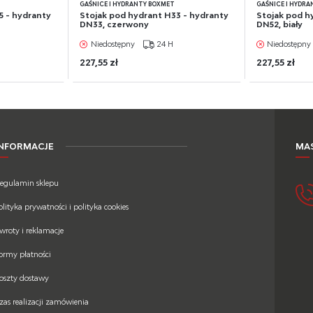
GAŚNICE I HYDRANTY BOXMET
GAŚNICE I HYDR
5 - hydranty
Stojak pod hydrant H33 - hydranty
Stojak pod h
DN33, czerwony
DN52, biały
Niedostępny
24 H
Niedostępny
227,55 zł
227,55 zł
INFORMACJE
MAS
egulamin sklepu
olityka prywatności i polityka cookies
wroty i reklamacje
ormy płatności
oszty dostawy
zas realizacji zamówienia