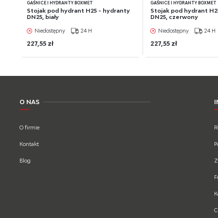
GAŚNICE I HYDRANTY BOXMET
GAŚNICE I HYDRANTY BOXMET
Stojak pod hydrant H25 - hydranty
Stojak pod hydrant H2
DN25, biały
DN25, czerwony
Niedostępny
24 H
Niedostępny
24 H
227,55 zł
227,55 zł
O NAS
O firmie
R
Kontakt
P
Blog
Z
F
K
C