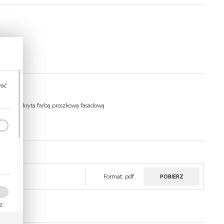
wać
owana pokryta farbą proszkową fasadową
a
kom
Format:
pdf
POBIERZ
ez
ości