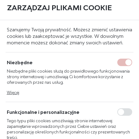
ZARZĄDZAJ PLIKAMI COOKIE
0
Strona główna
Systemy sygnalizacji pożaru
Ręczne Ostrzegacze Pożarowe 
Szanujemy Twoją prywatność. Możesz zmienić ustawienia
cookies lub zaakceptować je wszystkie. W dowolnym
momencie możesz dokonać zmiany swoich ustawień.
FDMH293-O OBUDOWA
POMARAŃCZOWA Z SZYBKĄ
Niezbędne
I KLUCZEM
Niezbędne pliki cookies służą do prawidłowego funkcjonowania
strony internetowej i umożliwiają Ci komfortowe korzystanie z
oferowanych przez nas usług.
Pliki cookies odpowiadają na podejmowane przez Ciebie działania
Więcej
w celu m.in. dostosowania Twoich ustawień preferencji
prywatności, logowania czy wypełniania formularzy. Dzięki plikom
cookies strona, z której korzystasz, może działać bez zakłóceń.
Funkcjonalne i personalizacyjne
Tego typu pliki cookies umożliwiają stronie internetowej
zapamiętanie wprowadzonych przez Ciebie ustawień oraz
personalizację określonych funkcjonalności czy prezentowanych
treści.