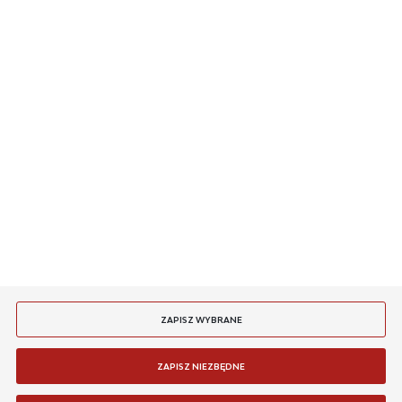
O NAS
DODAJ OPINIĘ
INFORMACJE
MASZ PYTANIE
JESTEŚMY NA
PŁATNOŚCI
FDMK291 Pokrywa z kluczem do FDMH291-R
DOSTAWA
Niedostępny
24 H
68,92 zł
ZAPISZ WYBRANE
WIĘCEJ
ZAPISZ NIEZBĘDNE
Copyright by fgsystems.pl