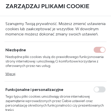
ZARZĄDZAJ PLIKAMI COOKIE
0
Strona główna
Systemy sygnalizacji pożaru
Ręczne Ostrzegacze Pożarowe 
Szanujemy Twoją prywatność. Możesz zmienić ustawienia
cookies lub zaakceptować je wszystkie. W dowolnym
momencie możesz dokonać zmiany swoich ustawień.
DMZ1197-AC PŁYTKA
OCHRONNA (ZAMAWIANA
Niezbędne
PO 5 SZT.)
Niezbędne pliki cookies służą do prawidłowego funkcjonowania
strony internetowej i umożliwiają Ci komfortowe korzystanie z
oferowanych przez nas usług.
Pliki cookies odpowiadają na podejmowane przez Ciebie działania
Więcej
w celu m.in. dostosowania Twoich ustawień preferencji
prywatności, logowania czy wypełniania formularzy. Dzięki plikom
cookies strona, z której korzystasz, może działać bez zakłóceń.
Funkcjonalne i personalizacyjne
Tego typu pliki cookies umożliwiają stronie internetowej
zapamiętanie wprowadzonych przez Ciebie ustawień oraz
personalizację określonych funkcjonalności czy prezentowanych
treści.