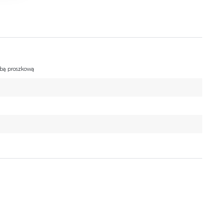
na
e
rbą proszkową