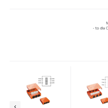
M
- to dla