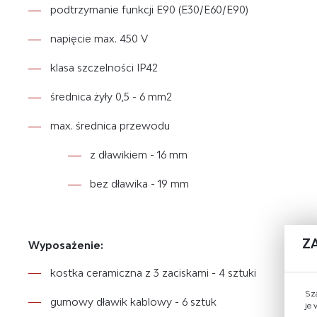
podtrzymanie funkcji
E90
(E30/E60/E90)
napięcie max.
450 V
klasa szczelności
IP42
średnica żyły
0,5 - 6 mm2
max. średnica przewodu
z dławikiem - 16 mm
bez dławika - 19 mm
Z
Wyposażenie:
kostka ceramiczna z 3 zaciskami - 4 sztuki
Sz
gumowy dławik kablowy - 6 sztuk
je