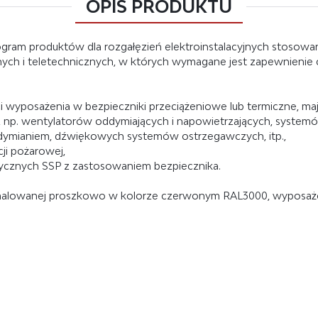
OPIS PRODUKTU
ogram produktów dla rozgałęzień elektroinstalacyjnych stosowa
nych i teletechnicznych, w których wymagane jest zapewnienie cią
 wyposażenia w bezpieczniki przeciążeniowe lub termiczne, ma
 np. wentylatorów oddymiających i napowietrzających, systemów
 oddymianiem, dźwiękowych systemów ostrzegawczych, itp.,
cji pożarowej,
ycznych SSP z zastosowaniem bezpiecznika.
 malowanej proszkowo w kolorze czerwonym RAL3000, wyposażo