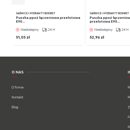
GAŚNICE I HYDRANTY BOXMET
GAŚNICE I HYDRANTY BOXMET
Puszka ppoż łączeniowa przelotowa
Puszka ppoż łączenio
E90...
przelotowa E90...
Niedostępny
24 H
Niedostępny
24 H
51,05 zł
52,96 zł
O NAS
O firmie
R
Kontakt
P
Blog
Z
F
K