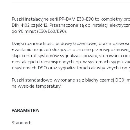
Puszki instalacyjne serii PP-BXM E30-E90 to kompletny pr
DIN 4102 część 12. Przeznaczone są do instalacji elektrycz
do 90 minut (E30/E60/E90).
Dzięki różnorodności budowy łączeniowej oraz możliwości
+
zasilaniu urządzeń służących ochronie przeciwpożarowej,
klap, central: systemów sygnalizacji pożaru, sterowania
+
instalacjach transmisji danych, np. w systemach sygnaliza
+
systemach DSO oraz sygnalizatorach akustycznych i opt
Puszki standardowo wykonane są z blachy czarnej DC01
na wysokie temperatury.
PARAMETRY:
Standard: