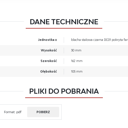
ęki reklamowym plikom cookies prezentujemy Ci najciekawsze informacje i aktualności 
onach naszych partnerów.
mocyjne pliki cookies służą do prezentowania Ci naszych komunikatów na podstawie
cej
lizy Twoich upodobań oraz Twoich zwyczajów dotyczących przeglądanej witryny
DANE TECHNICZNE
ernetowej. Treści promocyjne mogą pojawić się na stronach podmiotów trzecich lub firm
ących naszymi partnerami oraz innych dostawców usług. Firmy te działają w charakterz
redników prezentujących nasze treści w postaci wiadomości, ofert, komunikatów mediów
łecznościowych.
Jednostka x
blacha stalowa czarna DC01 pokryta fa
Wysokość
30 mm
Szerokość
162 mm
Głębokość
105 mm
PLIKI DO POBRANIA
Format:
pdf
POBIERZ