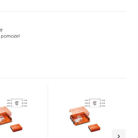
ię
m pomoże!