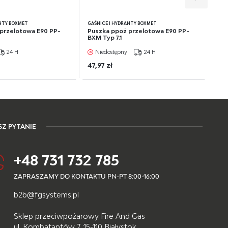
ANTY BOXMET
GAŚNICE I HYDRANTY BOXMET
przelotowa E90 PP-
Puszka ppoż przelotowa E90 PP-
BXM Typ 7.1
24 H
Niedostępny
24 H
47,97 zł
Z PYTANIE
+48 731 732 785
ZAPRASZAMY DO KONTAKTU PN-PT 8:00-16:00
b2b@fgsystems.pl
Sklep przeciwpożarowy Fire And Gas
ul. Kombatantów 7, 15-110 Białystok