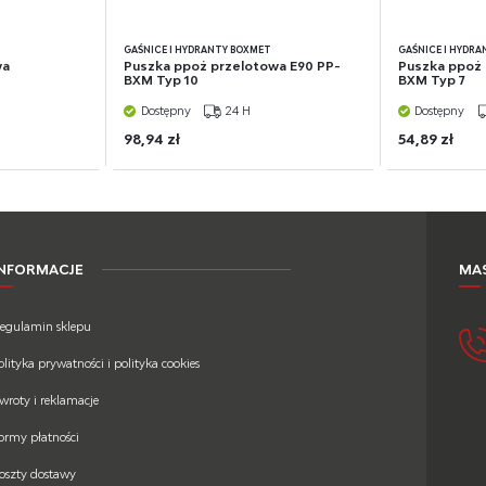
GAŚNICE I HYDRANTY BOXMET
GAŚNICE I HYDR
wa
Puszka ppoż przelotowa E90 PP-
Puszka ppoż 
BXM Typ 10
BXM Typ 7
Dostępny
24 H
Dostępny
98,94 zł
54,89 zł
INFORMACJE
MAS
egulamin sklepu
olityka prywatności i polityka cookies
wroty i reklamacje
ormy płatności
oszty dostawy