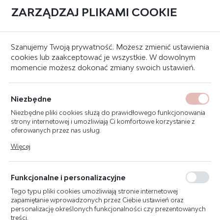
ZARZĄDZAJ PLIKAMI COOKIE
0
Strona główna
Systemy sygnalizacji pożaru
Puszki ppoż
Szanujemy Twoją prywatność. Możesz zmienić ustawienia
cookies lub zaakceptować je wszystkie. W dowolnym
momencie możesz dokonać zmiany swoich ustawień.
PUSZKA PPOŻ ROZGAŁĘŹNA
Z BEZPIECZNIKIEM E90 PP-
Niezbędne
BXM TYP 4.1
Niezbędne pliki cookies służą do prawidłowego funkcjonowania
strony internetowej i umożliwiają Ci komfortowe korzystanie z
oferowanych przez nas usług.
Pliki cookies odpowiadają na podejmowane przez Ciebie działania
Więcej
w celu m.in. dostosowania Twoich ustawień preferencji
prywatności, logowania czy wypełniania formularzy. Dzięki plikom
cookies strona, z której korzystasz, może działać bez zakłóceń.
Funkcjonalne i personalizacyjne
Tego typu pliki cookies umożliwiają stronie internetowej
zapamiętanie wprowadzonych przez Ciebie ustawień oraz
personalizację określonych funkcjonalności czy prezentowanych
treści.