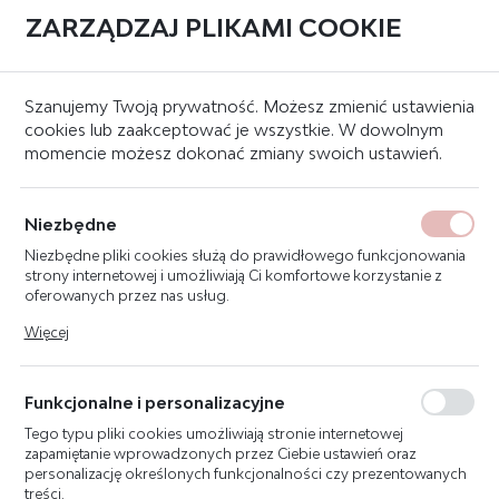
ZARZĄDZAJ PLIKAMI COOKIE
0
Strona główna
Systemy sygnalizacji pożaru
Puszki ppoż
Szanujemy Twoją prywatność. Możesz zmienić ustawienia
cookies lub zaakceptować je wszystkie. W dowolnym
momencie możesz dokonać zmiany swoich ustawień.
PUSZKA PPOŻ ROZGAŁĘŹNA
E90 PP-BXM
Niezbędne
Z BEZPIECZNIKIEM TYP 5.1
Niezbędne pliki cookies służą do prawidłowego funkcjonowania
strony internetowej i umożliwiają Ci komfortowe korzystanie z
oferowanych przez nas usług.
Pliki cookies odpowiadają na podejmowane przez Ciebie działania
Więcej
w celu m.in. dostosowania Twoich ustawień preferencji
prywatności, logowania czy wypełniania formularzy. Dzięki plikom
cookies strona, z której korzystasz, może działać bez zakłóceń.
Funkcjonalne i personalizacyjne
Tego typu pliki cookies umożliwiają stronie internetowej
zapamiętanie wprowadzonych przez Ciebie ustawień oraz
personalizację określonych funkcjonalności czy prezentowanych
treści.