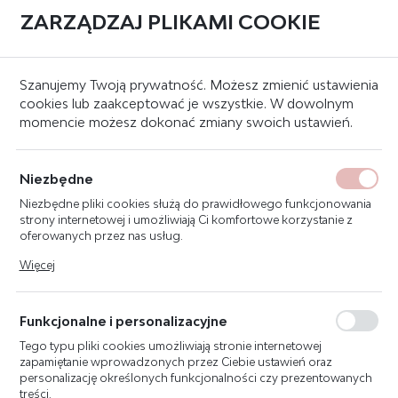
ZARZĄDZAJ PLIKAMI COOKIE
0
Strona główna
Systemy oddymania grawitacyjnego
Systemy sterujące
Szanujemy Twoją prywatność. Możesz zmienić ustawienia
cookies lub zaakceptować je wszystkie. W dowolnym
momencie możesz dokonać zmiany swoich ustawień.
PP-22 PRZYCISK
PRZEWIETRZANIA
Niezbędne
Niezbędne pliki cookies służą do prawidłowego funkcjonowania
strony internetowej i umożliwiają Ci komfortowe korzystanie z
oferowanych przez nas usług.
Pliki cookies odpowiadają na podejmowane przez Ciebie działania
Więcej
w celu m.in. dostosowania Twoich ustawień preferencji
prywatności, logowania czy wypełniania formularzy. Dzięki plikom
cookies strona, z której korzystasz, może działać bez zakłóceń.
Funkcjonalne i personalizacyjne
Tego typu pliki cookies umożliwiają stronie internetowej
zapamiętanie wprowadzonych przez Ciebie ustawień oraz
personalizację określonych funkcjonalności czy prezentowanych
treści.