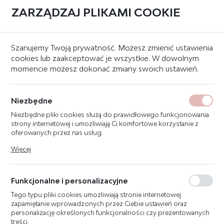
ZARZĄDZAJ PLIKAMI COOKIE
0
Strona główna
Produkty
POLON-ALFA TSR-4000 Terminal sygnalizacji równo
Szanujemy Twoją prywatność. Możesz zmienić ustawienia
cookies lub zaakceptować je wszystkie. W dowolnym
momencie możesz dokonać zmiany swoich ustawień.
POLON-ALFA TSR-4000
TERMINAL SYGNALIZACJI
Niezbędne
RÓWNOLEGŁEJ RS-485
Niezbędne pliki cookies służą do prawidłowego funkcjonowania
strony internetowej i umożliwiają Ci komfortowe korzystanie z
oferowanych przez nas usług.
Pliki cookies odpowiadają na podejmowane przez Ciebie działania
Więcej
w celu m.in. dostosowania Twoich ustawień preferencji
prywatności, logowania czy wypełniania formularzy. Dzięki plikom
cookies strona, z której korzystasz, może działać bez zakłóceń.
Funkcjonalne i personalizacyjne
Tego typu pliki cookies umożliwiają stronie internetowej
zapamiętanie wprowadzonych przez Ciebie ustawień oraz
personalizację określonych funkcjonalności czy prezentowanych
treści.