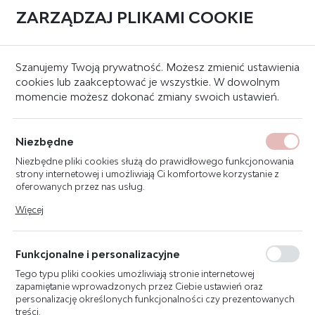
ZARZĄDZAJ PLIKAMI COOKIE
0
Strona główna
Systemy sygnalizacji pożaru
Moduły wejścia/wyjścia
Szanujemy Twoją prywatność. Możesz zmienić ustawienia
cookies lub zaakceptować je wszystkie. W dowolnym
momencie możesz dokonać zmiany swoich ustawień.
POLON-ALFA CM-182-2
KONWERTER Z PMC-4000
Niezbędne
NA BACNET MS/TP
Niezbędne pliki cookies służą do prawidłowego funkcjonowania
strony internetowej i umożliwiają Ci komfortowe korzystanie z
oferowanych przez nas usług.
Pliki cookies odpowiadają na podejmowane przez Ciebie działania
Więcej
w celu m.in. dostosowania Twoich ustawień preferencji
prywatności, logowania czy wypełniania formularzy. Dzięki plikom
cookies strona, z której korzystasz, może działać bez zakłóceń.
Funkcjonalne i personalizacyjne
Tego typu pliki cookies umożliwiają stronie internetowej
zapamiętanie wprowadzonych przez Ciebie ustawień oraz
personalizację określonych funkcjonalności czy prezentowanych
treści.