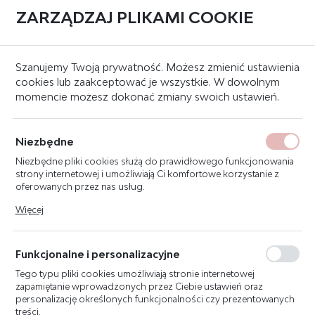
ZARZĄDZAJ PLIKAMI COOKIE
0
Strona główna
Systemy sygnalizacji pożaru
Moduły wejścia/wyjścia
Szanujemy Twoją prywatność. Możesz zmienić ustawienia
cookies lub zaakceptować je wszystkie. W dowolnym
momencie możesz dokonać zmiany swoich ustawień.
POLON-ALFA CM-180-29
KONWERTER Z PMC-4000
Niezbędne
NA MODBUS RTU
Niezbędne pliki cookies służą do prawidłowego funkcjonowania
strony internetowej i umożliwiają Ci komfortowe korzystanie z
oferowanych przez nas usług.
Pliki cookies odpowiadają na podejmowane przez Ciebie działania
Więcej
w celu m.in. dostosowania Twoich ustawień preferencji
prywatności, logowania czy wypełniania formularzy. Dzięki plikom
cookies strona, z której korzystasz, może działać bez zakłóceń.
Funkcjonalne i personalizacyjne
Tego typu pliki cookies umożliwiają stronie internetowej
zapamiętanie wprowadzonych przez Ciebie ustawień oraz
personalizację określonych funkcjonalności czy prezentowanych
treści.