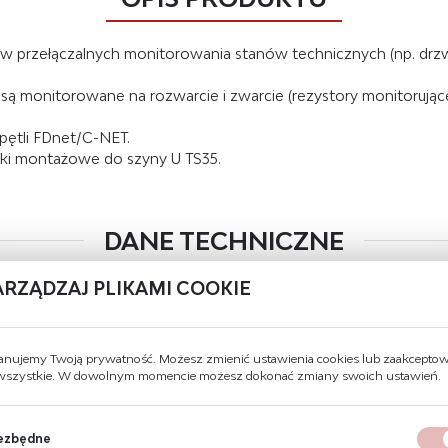
w przełączalnych monitorowania stanów technicznych (np. drzw
są monitorowane na rozwarcie i zwarcie (rezystory monitorując
 pętli FDnet/C-NET.
pki montażowe do szyny U TS35.
DANE TECHNICZNE
ARZĄDZAJ PLIKAMI COOKIE
Wysokość
90 mm
Szerokość
130 mm
anujemy Twoją prywatność. Możesz zmienić ustawienia cookies lub zaakcepto
 wszystkie. W dowolnym momencie możesz dokonać zmiany swoich ustawień.
Głębokość
20 mm
Kolor
biały, ~RAL 9010/przeźroczystymat
ezbędne