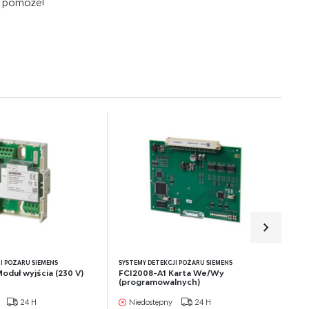
m pomoże!
e
I POŻARU SIEMENS
SYSTEMY DETEKCJI POŻARU SIEMENS
oduł wyjścia (230 V)
FCI2008-A1 Karta We/Wy
(programowalnych)
24 H
Niedostępny
24 H