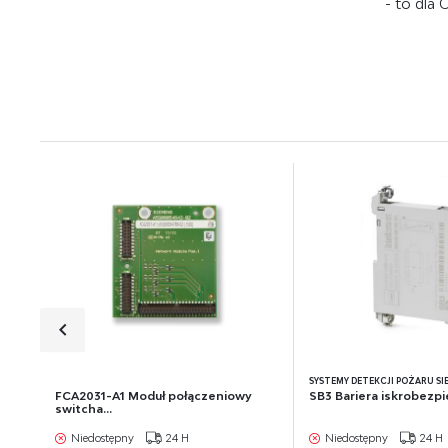
ana
- to dla
int
będ
poś
spo
SYSTEMY DETEKCJI POŻARU SI
FCA2031-A1 Moduł połączeniowy
SB3 Bariera iskrobezp
switcha...
Niedostępny
24 H
Niedostępny
24 H