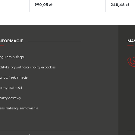
990,05 zł
248,46 zł
INFORMACJE
MAS
egulamin sklepu
olityka prywatności i polityka cookies
wroty i reklamacje
ormy płatności
oszty dostawy
zas realizacji zamówienia