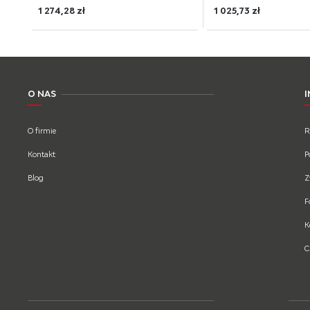
1 274,28 zł
1 025,73 zł
O NAS
O firmie
R
Kontakt
P
Blog
Z
F
K
C