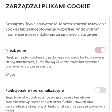
ZARZĄDZAJ PLIKAMI COOKIE
0
Strona główna
Systemy mocowań
Mocowania
Mocowania do pustych
Szanujemy Twoją prywatność. Możesz zmienić ustawienia
cookies lub zaakceptować je wszystkie. W dowolnym
momencie możesz dokonać zmiany swoich ustawień.
KATEGORIE
SORTUJ
MOCOWANIA DO PUSTYCH
Niezbędne
PRZESTRZENI
Niezbędne pliki cookies służą do prawidłowego funkcjonowania
strony internetowej i umożliwiają Ci komfortowe korzystanie z
oferowanych przez nas usług.
Nie znaleziono produktów w tej kategorii:
Pliki cookies odpowiadają na podejmowane przez Ciebie działania
Więcej
Proszę wybrać inną kategorię.
w celu m.in. dostosowania Twoich ustawień preferencji
prywatności, logowania czy wypełniania formularzy. Dzięki plikom
cookies strona, z której korzystasz, może działać bez zakłóceń.
Funkcjonalne i personalizacyjne
Tego typu pliki cookies umożliwiają stronie internetowej
zapamiętanie wprowadzonych przez Ciebie ustawień oraz
personalizację określonych funkcjonalności czy prezentowanych
O NAS
treści.