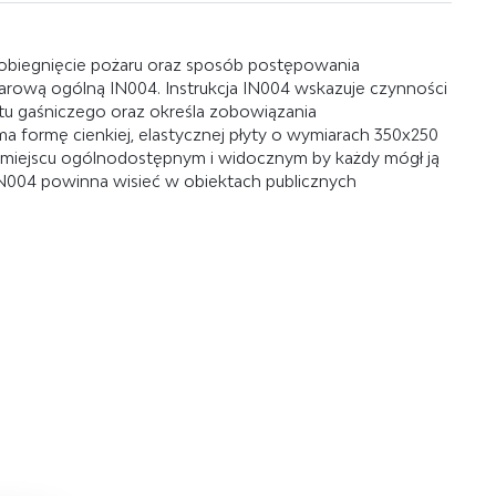
apobiegnięcie pożaru oraz sposób postępowania
żarową ogólną IN004. Instrukcja IN004 wskazuje czynności
tu gaśniczego oraz określa zobowiązania
a formę cienkiej, elastycznej płyty o wymiarach 350x250
 miejscu ogólnodostępnym i widocznym by każdy mógł ją
 IN004 powinna wisieć w obiektach publicznych