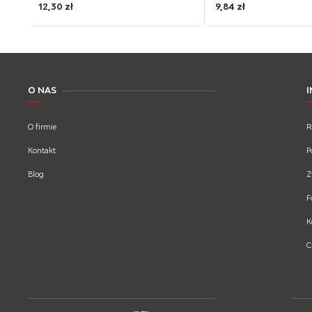
12,30 zł
9,84 zł
O NAS
O firmie
R
Kontakt
P
Blog
Z
F
K
C