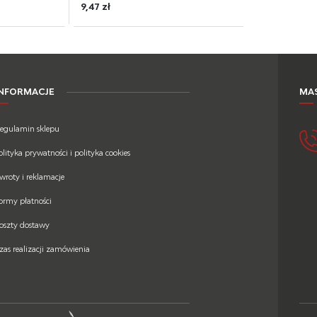
9,47 zł
INFORMACJE
MAS
egulamin sklepu
olityka prywatności i polityka cookies
wroty i reklamacje
ormy płatności
oszty dostawy
zas realizacji zamówienia