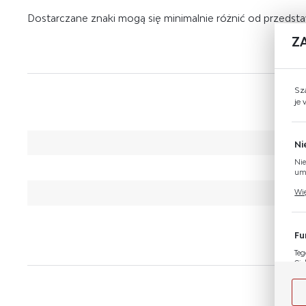
Dostarczane znaki mogą się minimalnie różnić od przeds
Z
Sz
je
Ni
Nie
umo
Pli
Wię
Two
coo
Fu
Teg
Cie
Dzi
Wię
nas
na 
M