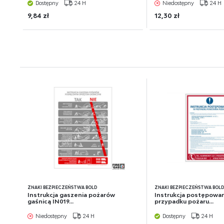
Dostępny
24 H
Niedostępny
24 H
9,84 zł
12,30 zł
ZNAKI BEZPIECZEŃSTWA BOLD
ZNAKI BEZPIECZEŃSTWA BOL
Instrukcja gaszenia pożarów
Instrukcja postępowan
gaśnicą IN019...
przypadku pożaru...
Niedostępny
24 H
Dostępny
24 H