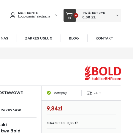
K
MOJE KONTO
TWÓJ KOSZYK
0
Logowanie/rejestracja
0,00 ZŁ
 NAS
ZAKRES USŁUG
BLOG
KONTAKT
EJESTRUJ SIĘ
KOWE KORZYŚCI:
acji zamówień
ów
owadzania swoich danych przy kolejnych zakupach
ODSTAWOWE
Dostępny
24 H
 rabatów i kuponów promocyjnych
9,84zł
1969093438
ACJA
8,00zł
CENA NETTO
aki
stwa Bold