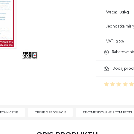
GAŚNICE DO KOMPUTERA
Waga:
0.1kg
GAŚNICE DO ELEKTRONIKI
Jednostka miar
GAŚNICE DO WARSZTATU
VAT:
23%
Rabatowani
Dodaj prod
TECHNICZNE
OPINIE O PRODUKCIE
REKOMENDOWANE Z TYM PRODU