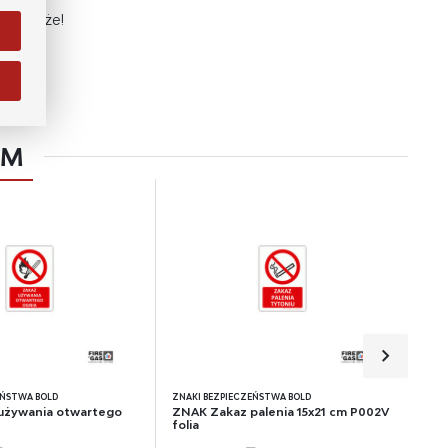
m pomoże!
j.
EM
na
e
EŃSTWA BOLD
ZNAKI BEZPIECZEŃSTWA BOLD
używania otwartego
ZNAK Zakaz palenia 15x21 cm P002V
folia