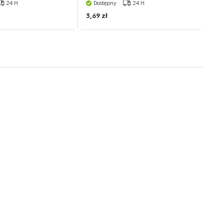
24 H
Dostępny
24 H
3,69 zł