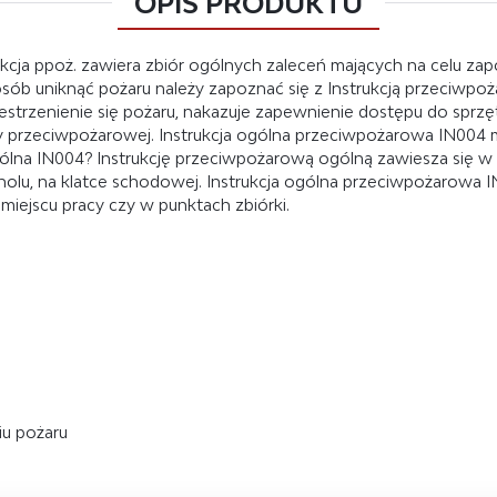
OPIS PRODUKTU
ukcja ppoż. zawiera zbiór ogólnych zaleceń mających na celu z
sób uniknąć pożaru należy zapoznać się z Instrukcją przeciwpo
trzenienie się pożaru, nakazuje zapewnienie dostępu do sprzę
y przeciwpożarowej. Instrukcja ogólna przeciwpożarowa IN004 m
ólna IN004? Instrukcję przeciwpożarową ogólną zawiesza się w
b holu, na klatce schodowej. Instrukcja ogólna przeciwpożarowa
miejscu pracy czy w punktach zbiórki.
iu pożaru