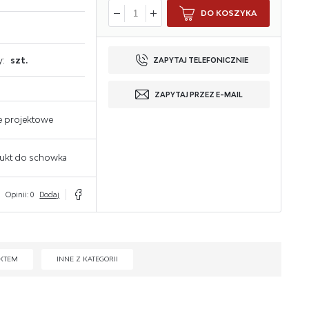
DO KOSZYKA
y:
szt.
ZAPYTAJ TELEFONICZNIE
ZAPYTAJ PRZEZ E-MAIL
e projektowe
ukt do schowka
Opinii: 0
Dodaj
KTEM
INNE Z KATEGORII