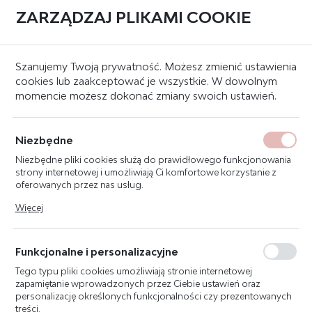
ZARZĄDZAJ PLIKAMI COOKIE
0
Strona główna
Inne
Szanujemy Twoją prywatność. Możesz zmienić ustawienia
cookies lub zaakceptować je wszystkie. W dowolnym
momencie możesz dokonać zmiany swoich ustawień.
MVH1 UCHWYT
MONTAŻOWY
Niezbędne
Niezbędne pliki cookies służą do prawidłowego funkcjonowania
strony internetowej i umożliwiają Ci komfortowe korzystanie z
oferowanych przez nas usług.
Pliki cookies odpowiadają na podejmowane przez Ciebie działania
Więcej
w celu m.in. dostosowania Twoich ustawień preferencji
prywatności, logowania czy wypełniania formularzy. Dzięki plikom
cookies strona, z której korzystasz, może działać bez zakłóceń.
Funkcjonalne i personalizacyjne
Tego typu pliki cookies umożliwiają stronie internetowej
zapamiętanie wprowadzonych przez Ciebie ustawień oraz
personalizację określonych funkcjonalności czy prezentowanych
treści.