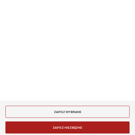
O NAS
DODAJ OPINIĘ
INFORMACJE
MASZ PYTANIE
JESTEŚMY NA
PŁATNOŚCI
SYSTEMY DETEKCJI POŻARU SIEMENS
FDCC221S Interfejs komunikacyjny
DOSTAWA
Niedostępny
24 H
654,36 zł
ZAPISZ WYBRANE
WIĘCEJ
ZAPISZ NIEZBĘDNE