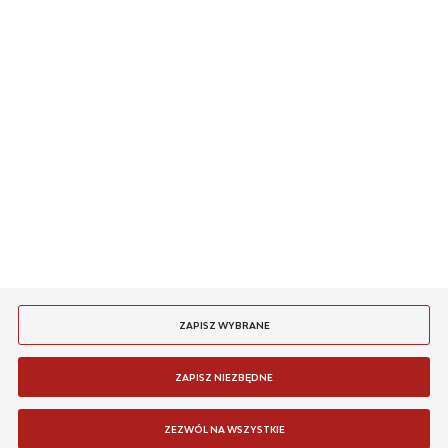
DODAJ OPINIĘ
INFORMACJE
MASZ PYTANIE
JESTEŚMY NA
PŁATNOŚCI
SYSTEMY DETEKCJI POŻARU SIEMENS
FDCC221S Interfejs komunikacyjny
DOSTAWA
Niedostępny
24 H
654,36 zł
ZAPISZ WYBRANE
WIĘCEJ
ZAPISZ NIEZBĘDNE
Copyright by fgsystems.pl
Agencja interaktywna
[ti]
Powered by
2ClickShop
ZEZWÓL NA WSZYSTKIE