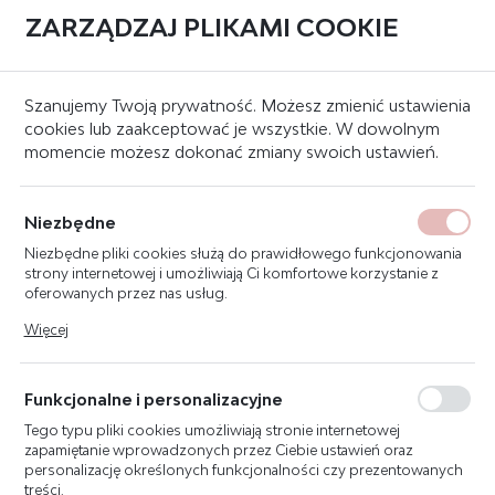
ZARZĄDZAJ PLIKAMI COOKIE
0
Strona główna
Inne
Szanujemy Twoją prywatność. Możesz zmienić ustawienia
cookies lub zaakceptować je wszystkie. W dowolnym
momencie możesz dokonać zmiany swoich ustawień.
FDAZ292-AA ZESTAW
WKŁADÓW DO FILTRA
Niezbędne
Niezbędne pliki cookies służą do prawidłowego funkcjonowania
strony internetowej i umożliwiają Ci komfortowe korzystanie z
oferowanych przez nas usług.
Pliki cookies odpowiadają na podejmowane przez Ciebie działania
Więcej
w celu m.in. dostosowania Twoich ustawień preferencji
prywatności, logowania czy wypełniania formularzy. Dzięki plikom
cookies strona, z której korzystasz, może działać bez zakłóceń.
Funkcjonalne i personalizacyjne
Tego typu pliki cookies umożliwiają stronie internetowej
zapamiętanie wprowadzonych przez Ciebie ustawień oraz
personalizację określonych funkcjonalności czy prezentowanych
treści.