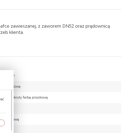
afce zawieszanej, z zaworem DN52 oraz prądownicą
eb klienta.
ą Ø 12 mm
rbą proszkową
 Ø 6 mm pokryty farbą proszkową
wać
ą aluminiową