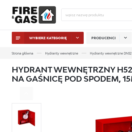
WYBIERZ KATEGORIĘ
PRODUCENCI
ZALO
Strona główna
Hydranty wewnętrzne
Hydranty wewnętrzne DN52
HYDRANT WEWNĘTRZNY H52-Z
NA GAŚNICĘ POD SPODEM, 15
ZAL