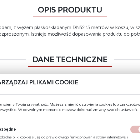
OPIS PRODUKTU
odem, z wężem płaskoskładanym DN52 15 metrów w koszu, w sz
zproszonym. Istnieje możliwość dopasowania produktu do potrz
DANE TECHNICZNE
Prądownica
regulowana DN52 z dyszą równoważn
ARZĄDZAJ PLIKAMI COOKIE
Jednostka x
blacha stalowa czarna DC01 pokryta fa
Rodzaj pakowania
wersja z koszem - pręt okrągły gładki
anujemy Twoją prywatność. Możesz zmienić ustawienia cookies lub zaakcepto
 wszystkie. W dowolnym momencie możesz dokonać zmiany swoich ustawień.
Wąż
płaskoskładany DN52 o długości 15 m
Zawór
grzybkowy aluminiowy DN52 z nasad
ezbędne
Drzwi
pełne
zbędne pliki cookies służą do prawidłowego funkcjonowania strony internetowej i