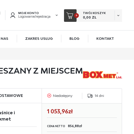
K
MOJE KONTO
TWÓJ KOSZYK
0
Logowanie/rejestracja
0,00 ZŁ
 NAS
ZAKRES USŁUG
BLOG
KONTAKT
EJESTRUJ SIĘ
KOWE KORZYŚCI:
ESZANY Z MIEJSCEM
acji zamówień
ów
owadzania swoich danych przy kolejnych zakupach
ODSTAWOWE
Niedostępny
14 dni
 rabatów i kuponów promocyjnych
1 053,96zł
śnice i
ACJA
oxmet
856,88zł
CENA NETTO