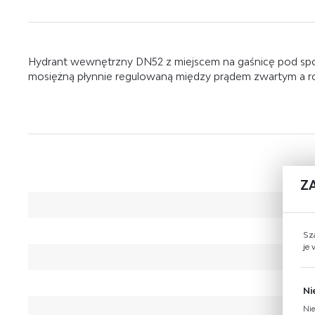
Hydrant wewnętrzny DN52 z miejscem na gaśnicę pod sp
mosiężną płynnie regulowaną między prądem zwartym a ro
Z
Sz
je
Ni
Nie