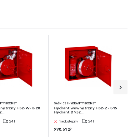
e
ANTY BOXMET
GAŚNICE I HYDRANTY BOXMET
nętrzny H52-W-K-20
Hydrant wewnętrzny H52-Z-K-15
...
Hydrant DN52...
24 H
Niedostępny
24 H
998,61 zł