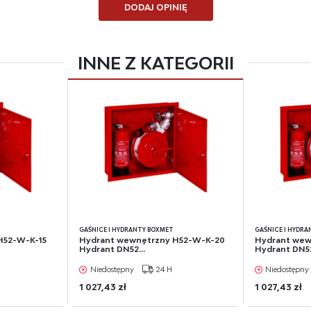
ących naszymi partnerami oraz innych dostawców usług. Firmy te działają w charakterz
DODAJ OPINIĘ
redników prezentujących nasze treści w postaci wiadomości, ofert, komunikatów mediów
łecznościowych.
INNE Z KATEGORII
GAŚNICE I HYDRANTY BOXMET
GAŚNICE I HYDR
H52-W-K-15
Hydrant wewnętrzny H52-W-K-20
Hydrant wew
Hydrant DN52...
Hydrant DN52
Niedostępny
24 H
Niedostępny
1 027,43 zł
1 027,43 zł