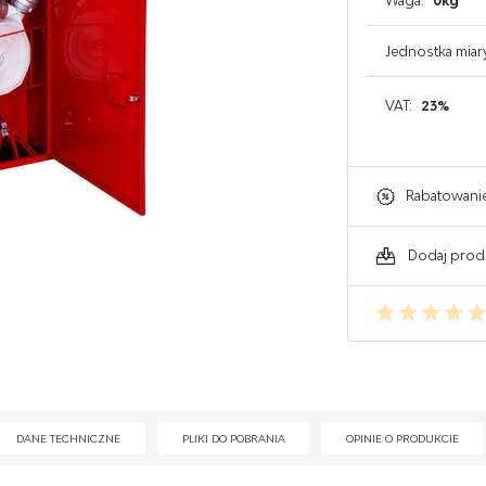
Waga:
0kg
GAŚNICE DO KOMPUTERA
Jednostka miar
GAŚNICE DO ELEKTRONIKI
VAT:
23%
GAŚNICE DO WARSZTATU
Rabatowani
Dodaj prod
DANE TECHNICZNE
PLIKI DO POBRANIA
OPINIE O PRODUKCIE