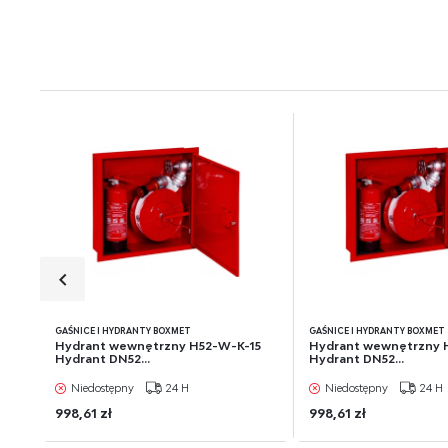
będ
poś
spo
GAŚNICE I HYDRANTY BOXMET
GAŚNICE I HYDRANTY BOXMET
Hydrant wewnętrzny H52-W-K-15
Hydrant wewnętrzny 
Hydrant DN52...
Hydrant DN52...
Niedostępny
24 H
Niedostępny
24 H
998,61 zł
998,61 zł