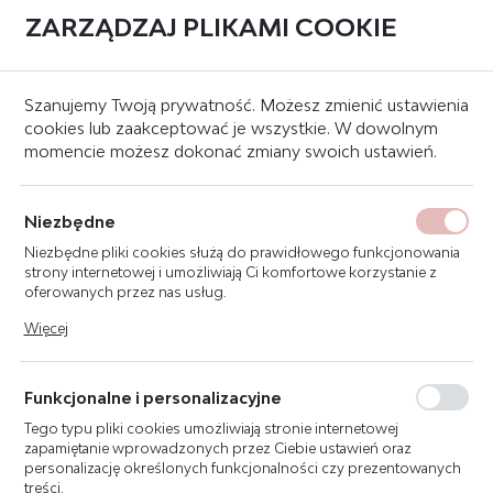
ZARZĄDZAJ PLIKAMI COOKIE
0
Strona główna
Hydranty wewnętrzne
Hydranty wewnętrzne DN33
Szanujemy Twoją prywatność. Możesz zmienić ustawienia
cookies lub zaakceptować je wszystkie. W dowolnym
momencie możesz dokonać zmiany swoich ustawień.
BOXMET HYDRANT
WEWNĘTRZNY H33-B-W-30
Niezbędne
HYDRANT DN33
Niezbędne pliki cookies służą do prawidłowego funkcjonowania
BEZSZAFKOWY Z BĘBNEM
strony internetowej i umożliwiają Ci komfortowe korzystanie z
WYCHYLNYM, WĄŻ 30M
oferowanych przez nas usług.
Pliki cookies odpowiadają na podejmowane przez Ciebie działania
Więcej
w celu m.in. dostosowania Twoich ustawień preferencji
prywatności, logowania czy wypełniania formularzy. Dzięki plikom
cookies strona, z której korzystasz, może działać bez zakłóceń.
Funkcjonalne i personalizacyjne
Tego typu pliki cookies umożliwiają stronie internetowej
zapamiętanie wprowadzonych przez Ciebie ustawień oraz
personalizację określonych funkcjonalności czy prezentowanych
treści.