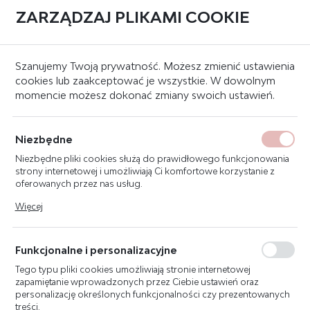
ZARZĄDZAJ PLIKAMI COOKIE
0
Strona główna
Hydranty wewnętrzne
Hydranty wewnętrzne DN25
Szanujemy Twoją prywatność. Możesz zmienić ustawienia
cookies lub zaakceptować je wszystkie. W dowolnym
momencie możesz dokonać zmiany swoich ustawień.
BOXMET HYDRANT
WEWNĘTRZNY H25B-W-20
Niezbędne
HYDRANT DN25, BOCZNY
Niezbędne pliki cookies służą do prawidłowego funkcjonowania
WNĘKOWY, WĄŻ 20M, BIAŁY
strony internetowej i umożliwiają Ci komfortowe korzystanie z
oferowanych przez nas usług.
Pliki cookies odpowiadają na podejmowane przez Ciebie działania
Więcej
w celu m.in. dostosowania Twoich ustawień preferencji
prywatności, logowania czy wypełniania formularzy. Dzięki plikom
cookies strona, z której korzystasz, może działać bez zakłóceń.
Funkcjonalne i personalizacyjne
Tego typu pliki cookies umożliwiają stronie internetowej
zapamiętanie wprowadzonych przez Ciebie ustawień oraz
personalizację określonych funkcjonalności czy prezentowanych
treści.