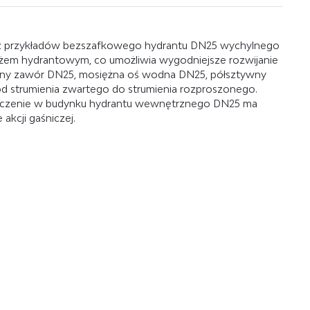
z przykładów bezszafkowego hydrantu DN25 wychylnego
żem hydrantowym, co umożliwia wygodniejsze rozwijanie
ężny zawór DN25, mosiężna oś wodna DN25, półsztywny
d strumienia zwartego do strumienia rozproszonego.
eszczenie w budynku hydrantu wewnętrznego DN25 ma
kcji gaśniczej.