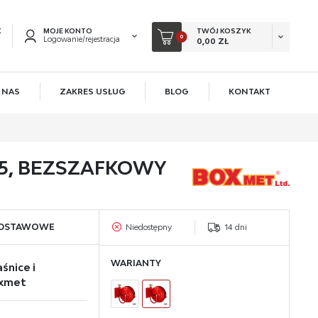
K
MOJE KONTO
TWÓJ KOSZYK
0
Logowanie/rejestracja
0,00 ZŁ
 NAS
ZAKRES USŁUG
BLOG
KONTAKT
EJESTRUJ SIĘ
KOWE KORZYŚCI:
5, BEZSZAFKOWY
acji zamówień
ów
owadzania swoich danych przy kolejnych zakupach
ODSTAWOWE
Niedostępny
14 dni
 rabatów i kuponów promocyjnych
WARIANTY
śnice i
ACJA
oxmet