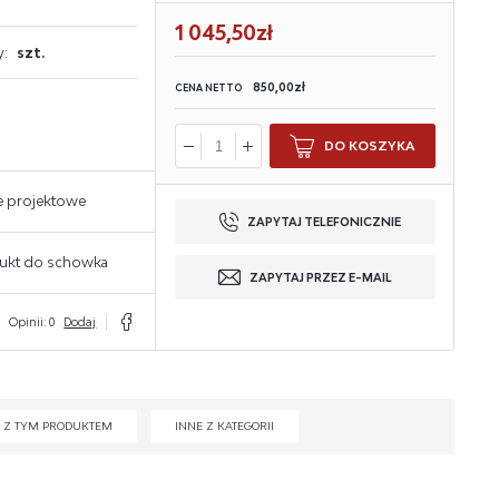
1 045,50zł
y:
szt.
850,00zł
CENA NETTO
DO KOSZYKA
e projektowe
ZAPYTAJ TELEFONICZNIE
ukt do schowka
ZAPYTAJ PRZEZ E-MAIL
Opinii: 0
Dodaj
Z TYM PRODUKTEM
INNE Z KATEGORII