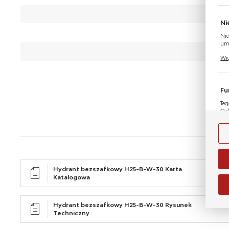
Ni
Nie
umo
Pli
Wię
Two
coo
Fu
Teg
Cie
Dzi
Wię
nas
na 
str
An
Hydrant bezszafkowy H25-B-W-30 Karta
Ana
Katalogowa
Coo
Wię
int
poz
Hydrant bezszafkowy H25-B-W-30 Rysunek
wś
Wyr
Techniczny
Re
fun