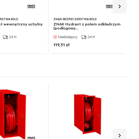
EŃSTWA BOLD
ZNAKI BEZPIECZEŃSTWA BOLD
t wewnętrzny uchylny
ZNAK Hydrant z polem odkładczym
(podłogowy...
24 H
Niedostępny
24 H
119,31 zł