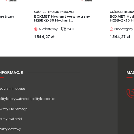
GAŚNICE I HYDRANTY BOXMET
GAŚNICE I HYDR
nętrzny
BOXMET Hydrant wewnętrzny
BOXMET Hyd
H25B-Z-30 Hydrant...
H25B-Z-30 Hy
Niedostępny
24 H
Niedostępny
1 544,27 zł
1 544,27 zł
INFORMACJE
MAS
egulamin sklepu
olityka prywatności i polityka cookies
wroty i reklamacje
ormy płatności
oszty dostawy