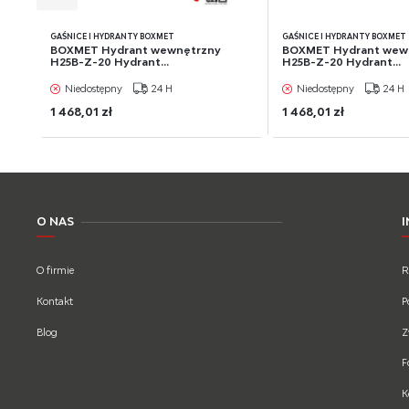
GAŚNICE I HYDRANTY BOXMET
GAŚNICE I HYDRANTY BOXMET
BOXMET Hydrant wewnętrzny
BOXMET Hydrant wew
H25B-Z-20 Hydrant...
H25B-Z-20 Hydrant...
Niedostępny
24 H
Niedostępny
24 H
1 468,01 zł
1 468,01 zł
O NAS
O firmie
R
Kontakt
P
Blog
Z
F
K