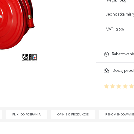
Waga:
0kg
GAŚNICE DO KOMPUTERA
Jednostka miar
GAŚNICE DO ELEKTRONIKI
VAT:
23%
GAŚNICE DO WARSZTATU
Rabatowani
Dodaj prod
PLIKI DO POBRANIA
OPINIE O PRODUKCIE
REKOMENDOWANE 