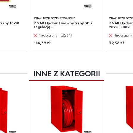
D
ZNAKI BEZPIECZEŃSTWA BOLD
ZNAKI BEZPIECZ
rzny 10x10
ZNAK Hydrant wewnętrzny 3D z
ZNAK Hydran
regulacją...
20x20 F002
Niedostępny
24 H
Niedostępny
114,39 zł
39,36 zł
INNE Z KATEGORII