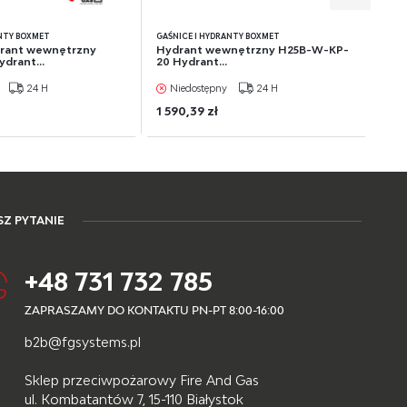
ANTY BOXMET
GAŚNICE I HYDRANTY BOXMET
rant wewnętrzny
Hydrant wewnętrzny H25B-W-KP-
drant...
20 Hydrant...
24 H
Niedostępny
24 H
1 590,39 zł
Z PYTANIE
+48 731 732 785
ZAPRASZAMY DO KONTAKTU PN-PT 8:00-16:00
b2b@fgsystems.pl
Sklep przeciwpożarowy Fire And Gas
ul. Kombatantów 7, 15-110 Białystok