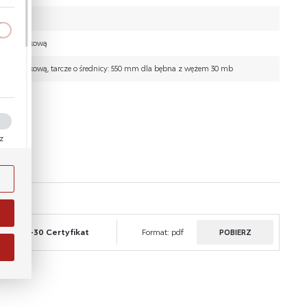
rbą proszkową
rbą proszkową, tarcze o średnicy: 550 mm dla bębna z wężem 30 mb
a
kom
ez
ości
ody
i na
5-B-W-30 Certyfikat
Format:
pdf
POBIERZ
zwijadło - czerwony RAL3000
j.