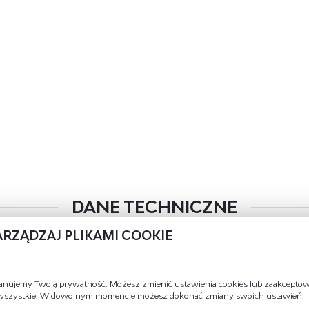
DANE TECHNICZNE
ARZĄDZAJ PLIKAMI COOKIE
Kod produktu
H25-B-W-30
Typ
hydrant wewnętrzny DN25, bezszafkow
anujemy Twoją prywatność. Możesz zmienić ustawienia cookies lub zaakcepto
 wszystkie. W dowolnym momencie możesz dokonać zmiany swoich ustawień.
Prądownica
regulowana DN25 z dyszą równoważn