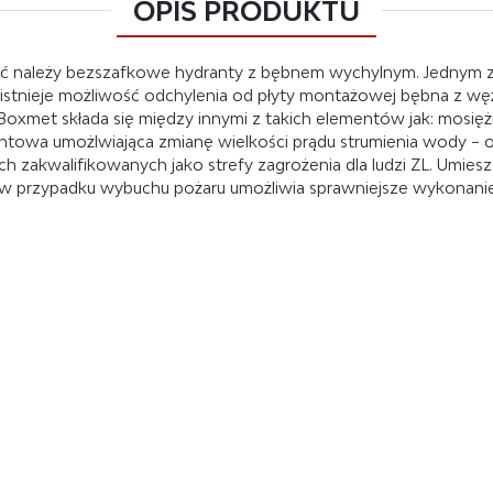
OPIS PRODUKTU
 należy bezszafkowe hydranty z bębnem wychylnym. Jednym 
istnieje możliwość odchylenia od płyty montażowej bębna z wę
xmet składa się między innymi z takich elementów jak: mosi
ntowa umożlwiająca zmianę wielkości prądu strumienia wody – o
 zakwalifikowanych jako strefy zagrożenia dla ludzi ZL. Umi
w przypadku wybuchu pożaru umożliwia sprawniejsze wykonanie a