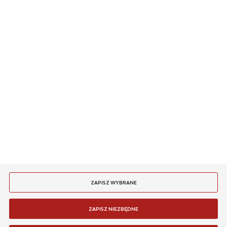
O NAS
INFORMACJE
MASZ PYTANIE
JESTEŚMY NA
PŁATNOŚCI
DOSTAWA
ZAPISZ WYBRANE
ZAPISZ NIEZBĘDNE
Copyright by fgsystems.pl