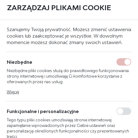
ZARZĄDZAJ PLIKAMI COOKIE
0
Strona główna
Gaśnice
Gaśnice śniegowe CO2
Szanujemy Twoją prywatność. Możesz zmienić ustawienia
cookies lub zaakceptować je wszystkie. W dowolnym
momencie możesz dokonać zmiany swoich ustawień.
KATEGORIE
SORTUJ
FILTRUJ
GAŚNICE ŚNIEGOWE CO2
Niezbędne
Niezbędne pliki cookies służą do prawidłowego funkcjonowania
Nie ma gaśnicy, która byłaby idealna do wszystkiego. Każdy rodzaj tych
strony internetowej i umożliwiają Ci komfortowe korzystanie z
przenośnych środków gaśniczych ujawnia swe zalety w innych warunkach.
Wszystko zależy bowiem od użytego środka gaśniczego, miejsca, w którym
oferowanych przez nas usług.
pojawi się ogień oraz rodzaju płonącego materiału.
Gaśnice CO2
to bardzo
Pliki cookies odpowiadają na podejmowane przez Ciebie działania
ważna kategoria urządzeń, mająca ściśle określone przeznaczenie. Powinny
Więcej
w celu m.in. dostosowania Twoich ustawień preferencji
one być używane raczej w zamkniętych pomieszczeniach, a stosunkowo
prywatności, logowania czy wypełniania formularzy. Dzięki plikom
niska temperatura krytyczna skroplonego CO2 wymaga przechowywania w
cookies strona, z której korzystasz, może działać bez zakłóceń.
warunkach, które nie narażą gaśnicy na przegrzanie.
Funkcjonalne i personalizacyjne
Tego typu pliki cookies umożliwiają stronie internetowej
zapamiętanie wprowadzonych przez Ciebie ustawień oraz
personalizację określonych funkcjonalności czy prezentowanych
treści.