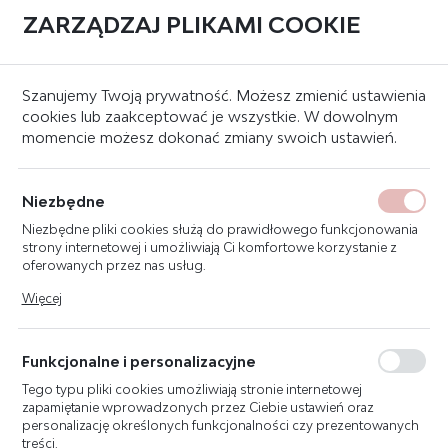
ZARZĄDZAJ PLIKAMI COOKIE
0
Strona główna
Gaśnice do komputera
Szanujemy Twoją prywatność. Możesz zmienić ustawienia
cookies lub zaakceptować je wszystkie. W dowolnym
momencie możesz dokonać zmiany swoich ustawień.
SABRE AEROZOL TESTOWY
DO CZUJEK DYMU
Niezbędne
Niezbędne pliki cookies służą do prawidłowego funkcjonowania
strony internetowej i umożliwiają Ci komfortowe korzystanie z
oferowanych przez nas usług.
Pliki cookies odpowiadają na podejmowane przez Ciebie działania
Więcej
w celu m.in. dostosowania Twoich ustawień preferencji
prywatności, logowania czy wypełniania formularzy. Dzięki plikom
cookies strona, z której korzystasz, może działać bez zakłóceń.
Funkcjonalne i personalizacyjne
Tego typu pliki cookies umożliwiają stronie internetowej
zapamiętanie wprowadzonych przez Ciebie ustawień oraz
personalizację określonych funkcjonalności czy prezentowanych
treści.