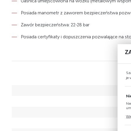
Gaśnica umiejscowiona na wózku (metalowym wsporniku
Posiada manometr z zaworem bezpieczeństwa pozwal
Zawór bezpieczeństwa: 22-28 bar
Posiada certyfikaty i dopuszczenia pozwalające na s
Z
Sz
je
Ni
Nie
umo
Pli
Wię
Two
coo