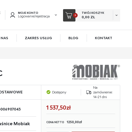
K
MOJE KONTO
TWÓJ KOSZYK
0
Logowanie/rejestracja
0,00 ZŁ
 NAS
ZAKRES USŁUG
BLOG
KONTAKT
EJESTRUJ SIĘ
KOWE KORZYŚCI:
acji zamówień
C
ów
Na
owadzania swoich danych przy kolejnych zakupach
ODSTAWOWE
Dostępny
zamówienie:
14-21 dni
 rabatów i kuponów promocyjnych
1 537,50zł
3006907043
ACJA
1250,00zł
CENA NETTO
śnice Mobiak