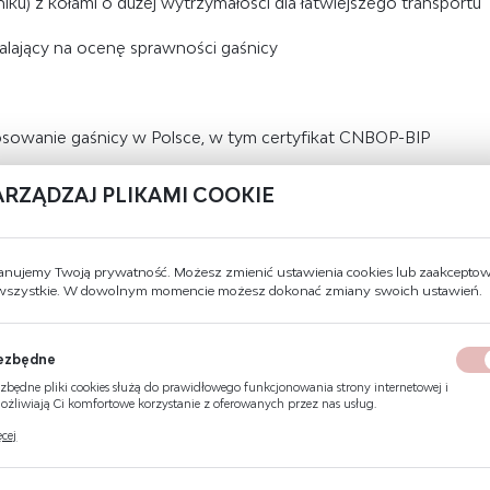
) z kołami o dużej wytrzymałości dla łatwiejszego transportu
ający na ocenę sprawności gaśnicy
tosowanie gaśnicy w Polsce, w tym certyfikat CNBOP-BIP
ARZĄDZAJ PLIKAMI COOKIE
DANE TECHNICZNE
anujemy Twoją prywatność. Możesz zmienić ustawienia cookies lub zaakcepto
 wszystkie. W dowolnym momencie możesz dokonać zmiany swoich ustawień.
Skuteczność gaśnicza
A IB C
Masa środka gaśniczego
25 KG
ezbędne
Masa całkowita
60 kg
zbędne pliki cookies służą do prawidłowego funkcjonowania strony internetowej i
żliwiają Ci komfortowe korzystanie z oferowanych przez nas usług.
Rodzaj środka gaśniczego
proszek gaśniczy ABC40%
ki cookies odpowiadają na podejmowane przez Ciebie działania w celu m.in. dostosowani
cej
ich ustawień preferencji prywatności, logowania czy wypełniania formularzy. Dzięki pli
kies strona, z której korzystasz, może działać bez zakłóceń.
Ciśnienie robocze
max 18 bar