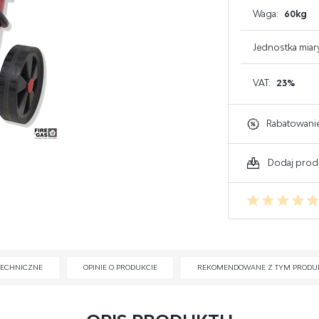
Waga:
60kg
GAŚNICE DO KOMPUTERA
GAŚNICE DO ELEKTRONIKI
Jednostka miar
GAŚNICE DO WARSZTATU
VAT:
23%
Rabatowani
Dodaj prod
TECHNICZNE
OPINIE O PRODUKCIE
REKOMENDOWANE Z TYM PRODU