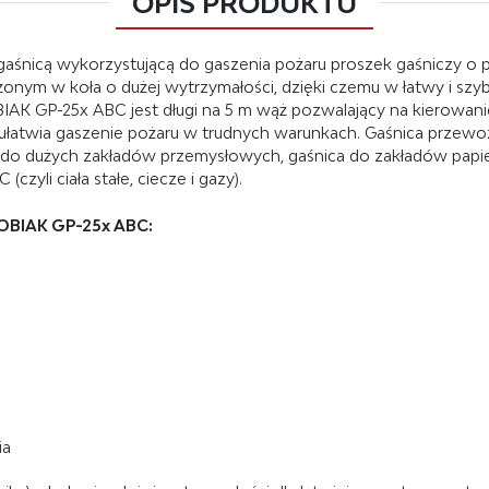
OPIS PRODUKTU
śnicą wykorzystującą do gaszenia pożaru proszek gaśniczy o p
nym w koła o dużej wytrzymałości, dzięki czemu w łatwy i szy
IAK GP-25x ABC jest długi na 5 m wąż pozwalający na kierowani
co ułatwia gaszenie pożaru w trudnych warunkach. Gaśnica prz
 do dużych zakładów przemysłowych, gaśnica do zakładów papier
czyli ciała stałe, ciecze i gazy).
OBIAK GP-25x ABC:
ia