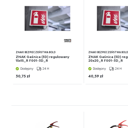
ZNAKI BEZPIECZEŃSTWA BOLD
ZNAKI BEZPIECZEŃSTWA BOL
ZNAK Gaśnica (3D) regulowany
ZNAK Gaśnica (3D) re
15x15_R F001-3D_R
20x20_R F001-3D_R
Dostępny
24 H
Dostępny
24 H
30,75 zł
40,59 zł