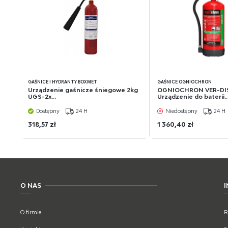
GAŚNICE I HYDRANTY BOXMET
GAŚNICE OGNIOCHRON
Urządzenie gaśnicze śniegowe 2kg
OGNIOCHRON VER-DIS
UGS-2x...
Urządzenie do baterii..
Dostępny
24 H
Niedostępny
24 H
318,57 zł
1 360,40 zł
O NAS
O firmie
R