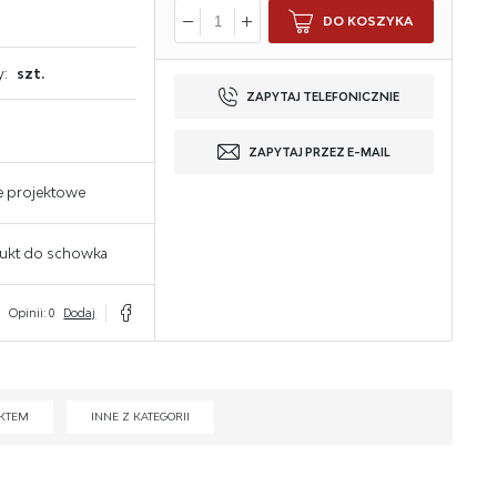
DO KOSZYKA
y:
szt.
ZAPYTAJ TELEFONICZNIE
ZAPYTAJ PRZEZ E-MAIL
e projektowe
ukt do schowka
Opinii: 0
Dodaj
KTEM
INNE Z KATEGORII