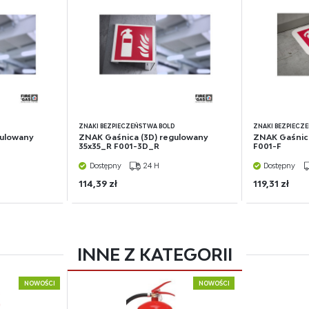
D
ZNAKI BEZPIECZEŃSTWA BOLD
ZNAKI BEZPIECZ
gulowany
ZNAK Gaśnica (3D) regulowany
ZNAK Gaśnic
35x35_R F001-3D_R
F001-F
Dostępny
24 H
Dostępny
114,39 zł
119,31 zł
INNE Z KATEGORII
NOWOŚCI
NOWOŚCI