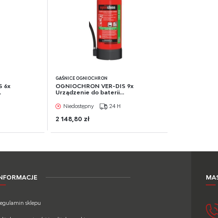
GAŚNICE OGNIOCHRON
 6x
OGNIOCHRON VER-DIS 9x
.
Urządzenie do baterii...
Niedostępny
24 H
2 148,80 zł
INFORMACJE
MAS
egulamin sklepu