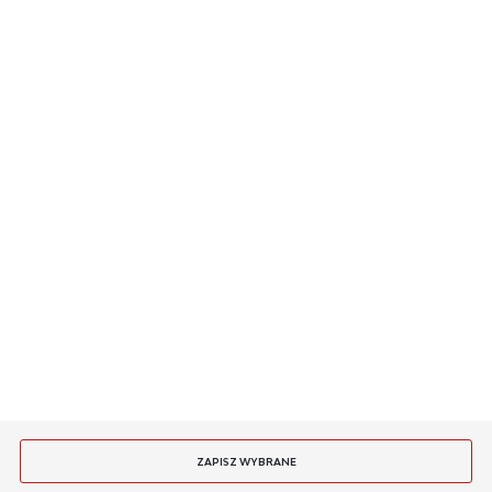
O NAS
INFORMACJE
MASZ PYTANIE
JESTEŚMY NA
PŁATNOŚCI
DOSTAWA
ZAPISZ WYBRANE