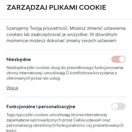
ZARZĄDZAJ PLIKAMI COOKIE
0
Strona główna
Gaśnice
Gaśnice proszkowe
Gaśnica proszkowa 4kg
Szanujemy Twoją prywatność. Możesz zmienić ustawienia
cookies lub zaakceptować je wszystkie. W dowolnym
momencie możesz dokonać zmiany swoich ustawień.
KATEGORIE
SORTUJ
GAŚNICA PROSZKOWA 4KG
Niezbędne
Niezbędne pliki cookies służą do prawidłowego funkcjonowania
Gaśnica proszkowa to podstawowy i najpopularniejszy środek gaśniczy, który
strony internetowej i umożliwiają Ci komfortowe korzystanie z
pozwala na błyskawiczną reakcję w przypadku pojawienia się ognia. Jest
niezbędnym elementem wyposażenia budynków, samochodów i innych
oferowanych przez nas usług.
pojazdów. W naszej ofercie znajdziesz wyłącznie najnowocześniejsze
Pliki cookies odpowiadają na podejmowane przez Ciebie działania
urządzenia renomowanych producentów.
Gaśnica abc 4 kg
to optymalny
Więcej
w celu m.in. dostosowania Twoich ustawień preferencji
rozmiar, który sprawdzi się w większości sytuacji.
prywatności, logowania czy wypełniania formularzy. Dzięki plikom
cookies strona, z której korzystasz, może działać bez zakłóceń.
Funkcjonalne i personalizacyjne
POLECANE
Tego typu pliki cookies umożliwiają stronie internetowej
zapamiętanie wprowadzonych przez Ciebie ustawień oraz
personalizację określonych funkcjonalności czy prezentowanych
treści.