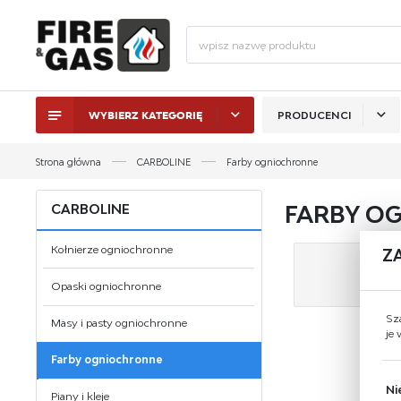
WYBIERZ KATEGORIĘ
PRODUCENCI
ZALO
Strona główna
CARBOLINE
Farby ogniochronne
FARBY O
CARBOLINE
Kołnierze ogniochronne
Z
Opaski ogniochronne
Sz
Masy i pasty ogniochronne
je
ZAL
Farby ogniochronne
Ni
Piany i kleje