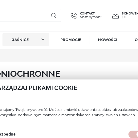
KONTAKT
SCHOWE
Masz pytanie?
(0)
GAŚNICE
PROMOCJE
NOWOŚCI
O
GUJ SIĘ
ZAR
GAŚNICE DO KUCHNI
OTRZYMASZ LICZNE DODAT
GAŚNICE DO SALONU
GNIOCHRONNE
podgląd statusu realiz
GAŚNICE DO SYPIALNI
podgląd historii zakup
ARZĄDZAJ PLIKAMI COOKIE
Nie znaleziono produktów w tej ka
GAŚNICE DO KOTŁOWNI
brak konieczności wpr
Proszę wybrać inną kategori
możliwość otrzymania
GAŚNICE DO BIURA
Zapomniałem hasła
anujemy Twoją prywatność. Możesz zmienić ustawienia cookies lub zaakcepto
 wszystkie. W dowolnym momencie możesz dokonać zmiany swoich ustawień.
GAŚNICE DO SAMOCHODU
OGUJ SIĘ
REJESTR
GAŚNICE DO GARAŻU
ezbędne