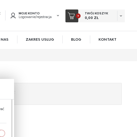
K
MOJE KONTO
TWÓJ KOSZYK
0
Logowanie/rejestracja
0,00 ZŁ
 NAS
ZAKRES USŁUG
BLOG
KONTAKT
EJESTRUJ SIĘ
KOWE KORZYŚCI:
acji zamówień
ów
tegorii:
owadzania swoich danych przy kolejnych zakupach
ę.
 rabatów i kuponów promocyjnych
wać
ACJA