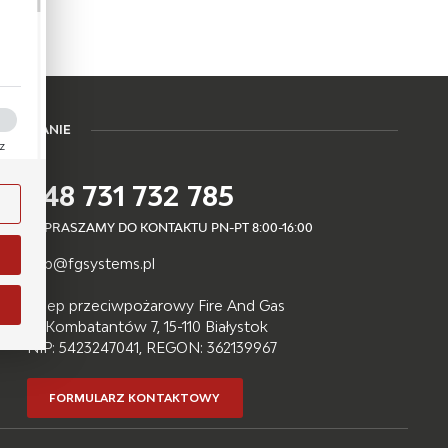
a
kom
Z PYTANIE
ez
ości
+48 731 732 785
ody
i na
ZAPRASZAMY DO KONTAKTU PN-PT 8:00-16:00
b2b@fgsystems.pl
Sklep przeciwpożarowy Fire And Gas
ul. Kombatantów 7, 15-110 Białystok
j.
NIP: 5423247041, REGON: 362139967
na
FORMULARZ KONTAKTOWY