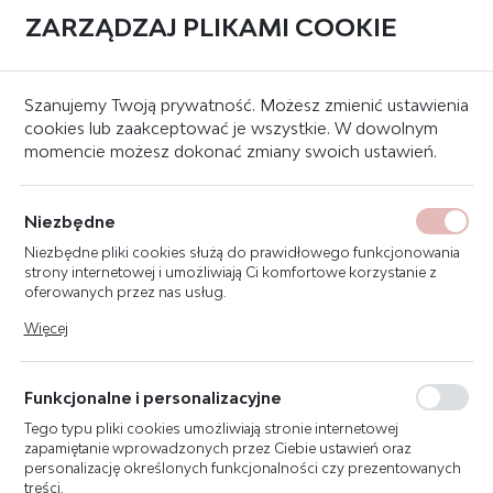
ZARZĄDZAJ PLIKAMI COOKIE
0
Strona główna
Systemy sygnalizacji pożaru
Czujki
Czujki wielodetek
Szanujemy Twoją prywatność. Możesz zmienić ustawienia
cookies lub zaakceptować je wszystkie. W dowolnym
momencie możesz dokonać zmiany swoich ustawień.
POLON-ALFA DUT-6046AD
CZUJKA DYMU I CIEPŁA
Niezbędne
Z SYGNALIZATOREM
Niezbędne pliki cookies służą do prawidłowego funkcjonowania
AKUSTYCZNYM
strony internetowej i umożliwiają Ci komfortowe korzystanie z
oferowanych przez nas usług.
Pliki cookies odpowiadają na podejmowane przez Ciebie działania
Więcej
w celu m.in. dostosowania Twoich ustawień preferencji
prywatności, logowania czy wypełniania formularzy. Dzięki plikom
cookies strona, z której korzystasz, może działać bez zakłóceń.
Funkcjonalne i personalizacyjne
Tego typu pliki cookies umożliwiają stronie internetowej
zapamiętanie wprowadzonych przez Ciebie ustawień oraz
personalizację określonych funkcjonalności czy prezentowanych
treści.