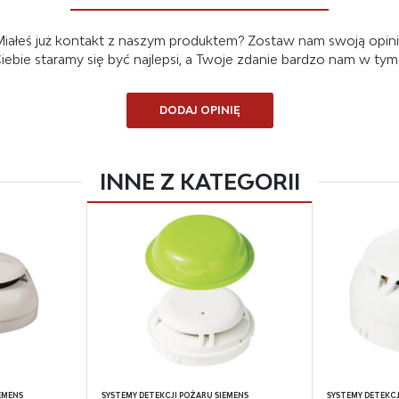
mocyjne pliki cookies służą do prezentowania Ci naszych komunikatów na podstawie
cej
lizy Twoich upodobań oraz Twoich zwyczajów dotyczących przeglądanej witryny
iałeś już kontakt z naszym produktem? Zostaw nam swoją opin
ernetowej. Treści promocyjne mogą pojawić się na stronach podmiotów trzecich lub firm
ących naszymi partnerami oraz innych dostawców usług. Firmy te działają w charakterz
 Ciebie staramy się być najlepsi, a Twoje zdanie bardzo nam w ty
redników prezentujących nasze treści w postaci wiadomości, ofert, komunikatów mediów
łecznościowych.
DODAJ OPINIĘ
INNE Z KATEGORII
EMENS
SYSTEMY DETEKCJI POŻARU SIEMENS
SYSTEMY DETEKCJ