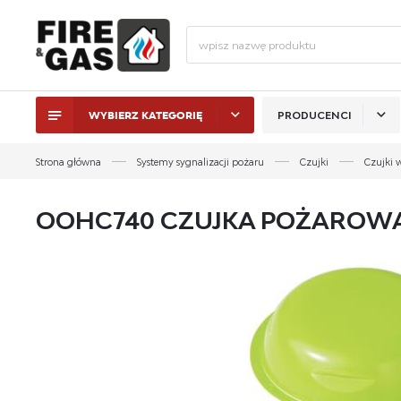
WYBIERZ KATEGORIĘ
PRODUCENCI
ZALO
Strona główna
Systemy sygnalizacji pożaru
Czujki
Czujki 
OOHC740 CZUJKA POŻAROWA
ZAL