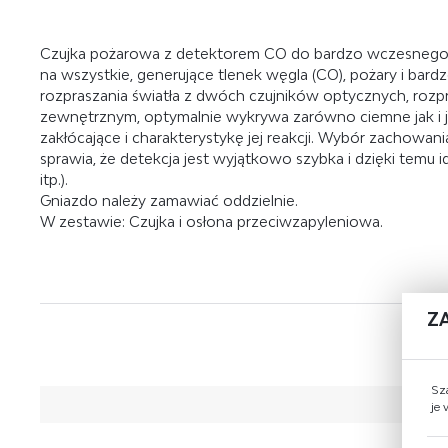
Czujka pożarowa z detektorem CO do bardzo wczesnego i n
na wszystkie, generujące tlenek węgla (CO), pożary i bar
rozpraszania światła z dwóch czujników optycznych, rozp
zewnętrznym, optymalnie wykrywa zarówno ciemne jak i ja
zakłócające i charakterystykę jej reakcji. Wybór zachow
sprawia, że detekcja jest wyjątkowo szybka i dzięki temu 
itp.).
Gniazdo należy zamawiać oddzielnie.
W zestawie:
Czujka i osłona przeciwzapyleniowa.
Z
Sz
je