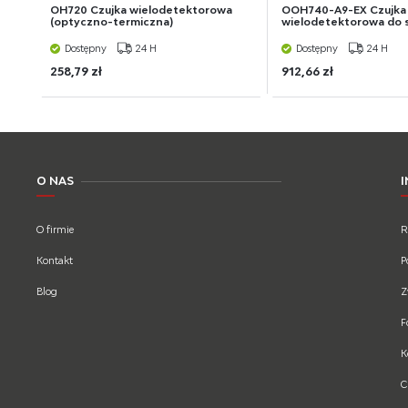
OH720 Czujka wielodetektorowa
OOH740-A9-EX Czujka
(optyczno-termiczna)
wielodetektorowa do st
Dostępny
24 H
Dostępny
24 H
258,79 zł
912,66 zł
O NAS
O firmie
R
Kontakt
P
Blog
Z
F
K
C