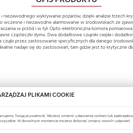
iezawodnego wykrywanie pożarów, dzięki analizie trzech kryter
dzo wczesne i niezawodne alarmowanie w środowiskach ze zjawisk
raszania w przód i w tył. Opto-elektroniczna komora pomiarow
sne cząsteczki dymu. Dwa dodatkowe czujniki ciepła i dodatko
ania czujki przez zastosowanie specyficznych dla danego środ
idealnie nadaje się do zastosowań, tam gdzie jest to krytyczne 
DANE TECHNICZNE
ARZĄDZAJ PLIKAMI COOKIE
Kolor
RAL 9010, biały
anujemy Twoją prywatność. Możesz zmienić ustawienia cookies lub zaakcepto
Kompatybilność
C-NET -> FS720
 wszystkie. W dowolnym momencie możesz dokonać zmiany swoich ustawień.
Standard
CEA 4021 , EN 54-5 , EN 54-7 , EN 54-17 ,