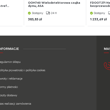
OOH740 Wielodetektorowa czujka
FDOOT271 Ne
ref...
dymu, ASA
bezprzewod
Dostępny
24 H
Dostępny
385,85 zł
1 233,69 zł
INFORMACJE
MAS
egulamin sklepu
olityka prywatności i polityka cookies
wroty i reklamacje
ormy płatności
oszty dostawy
zas realizacji zamówienia