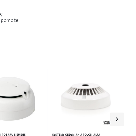
ię
e
m pomoże!
I POŻARU SIEMENS
SYSTEMY ODDYMIANIA POLON-ALFA