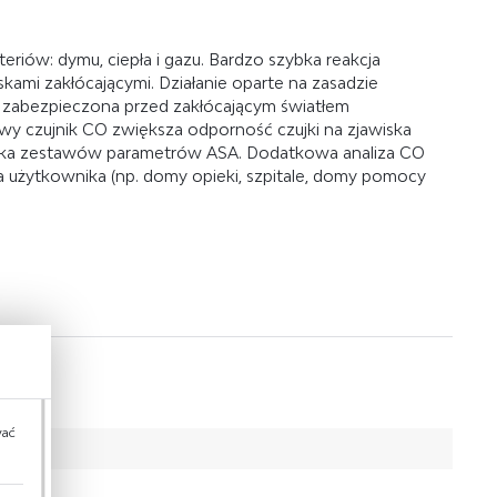
iów: dymu, ciepła i gazu. Bardzo szybka reakcja
ami zakłócającymi. Działanie oparte na zasadzie
a zabezpieczona przed zakłócającym światłem
wy czujnik CO zwiększa odporność czujki na zjawiska
owiska zestawów parametrów ASA. Dodatkowa analiza CO
dla użytkownika (np. domy opieki, szpitale, domy pomocy
wać
 VdS 2806