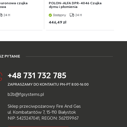
uronowa czujka
POLON-ALFA DPR-4046 Czujka
owa
dymu i płomienia
24 H
Dostępny
24 H
446,49 zł
Z PYTANIE
+48 731 732 785
ZAPRASZAMY DO KONTAKTU PN-PT 8:00-16:00
b2b@fgsystems.pl
Sklep przeciwpożarowy Fire And Gas
ul. Kombatantów 7, 15-110 Białystok
NIP: 5423247041, REGON: 362139967