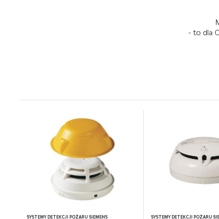
Pro
Wię
ana
M
int
będ
- to dla
poś
spo
SYSTEMY DETEKCJI POŻARU SIEMENS
SYSTEMY DETEKCJI POŻARU SI