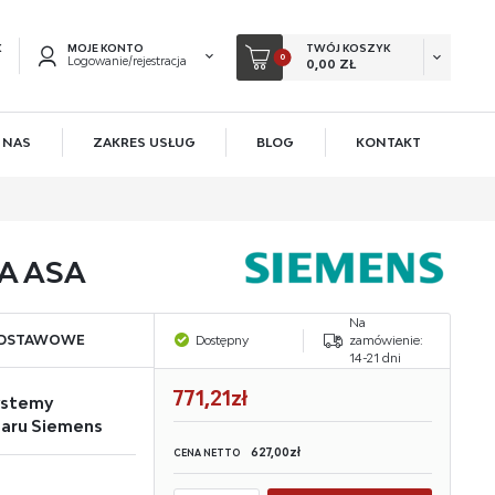
K
MOJE KONTO
TWÓJ KOSZYK
0
Logowanie/rejestracja
0,00 ZŁ
 NAS
ZAKRES USŁUG
BLOG
KONTAKT
EJESTRUJ SIĘ
KOWE KORZYŚCI:
acji zamówień
A ASA
ów
Na
owadzania swoich danych przy kolejnych zakupach
ODSTAWOWE
Dostępny
zamówienie:
14-21 dni
 rabatów i kuponów promocyjnych
771,21zł
ystemy
żaru Siemens
ACJA
627,00zł
CENA NETTO