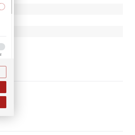
a
kom
ez
ości
ody
i na
j.
na