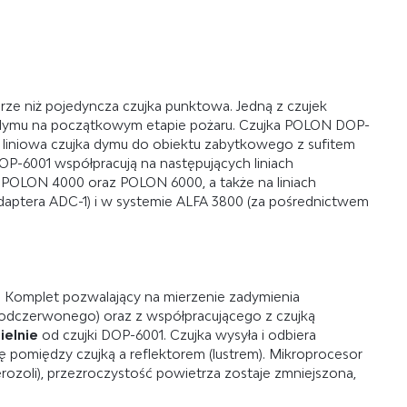
ze niż pojedyncza czujka punktowa. Jedną z czujek
ie dymu na początkowym etapie pożaru. Czujka POLON DOP-
o liniowa czujka dymu do obiektu zabytkowego z sufitem
DOP-6001 współpracują na następujących liniach
w POLON 4000 oraz POLON 6000, a także na liniach
aptera ADC-1) i w systemie ALFA 3800 (za pośrednictwem
. Komplet pozwalający na mierzenie zadymienia
 podczerwonego) oraz z współpracującego z czujką
ielnie
od czujki DOP-6001. Czujka wysyła i odbiera
 pomiędzy czujką a reflektorem (lustrem). Mikroprocesor
erozoli), przezroczystość powietrza zostaje zmniejszona,