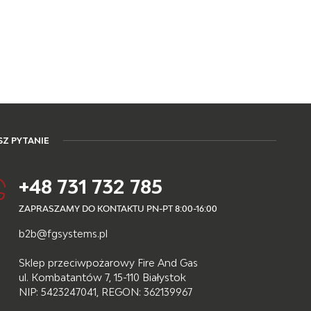
Z PYTANIE
+48 731 732 785
ZAPRASZAMY DO KONTAKTU PN-PT 8:00-16:00
b2b@fgsystems.pl
Sklep przeciwpożarowy Fire And Gas
ul. Kombatantów 7, 15-110 Białystok
NIP: 5423247041, REGON: 362139967