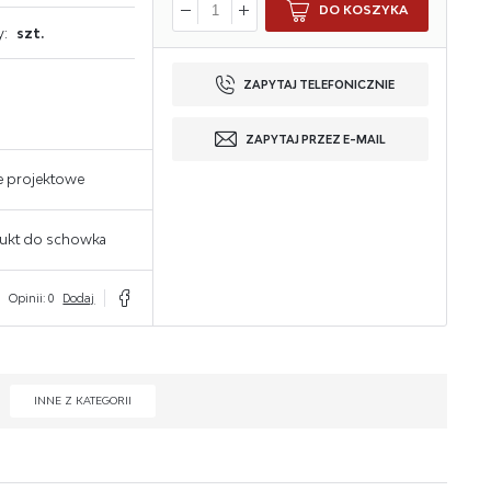
DO KOSZYKA
y:
szt.
ZAPYTAJ TELEFONICZNIE
ZAPYTAJ PRZEZ E-MAIL
e projektowe
ukt do schowka
Opinii: 0
Dodaj
INNE Z KATEGORII