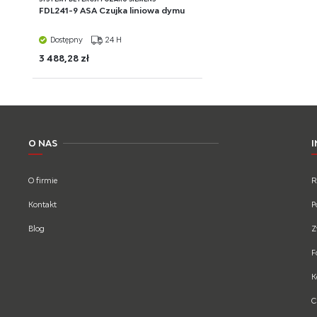
FDL241-9 ASA Czujka liniowa dymu
Dostępny
24 H
3 488,28 zł
O NAS
O firmie
R
Kontakt
P
Blog
Z
F
K
C