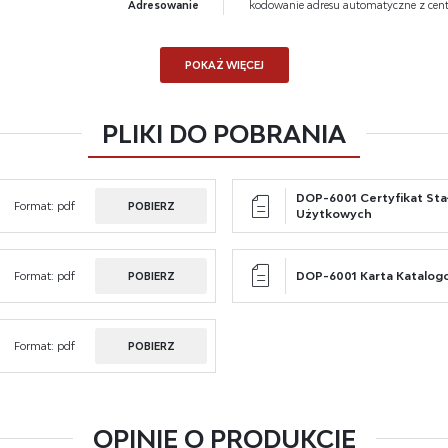
Adresowanie
kodowanie adresu automatyczne z cent
mocyjne pliki cookies służą do prezentowania Ci naszych komunikatów na podstawie
cej
lizy Twoich upodobań oraz Twoich zwyczajów dotyczących przeglądanej witryny
Wymiary (z gniazdem)
128 x 79 x 84 mm
ernetowej. Treści promocyjne mogą pojawić się na stronach podmiotów trzecich lub firm
ących naszymi partnerami oraz innych dostawców usług. Firmy te działają w charakterz
POKAŻ WIĘCEJ
Masa
0,35 kg
redników prezentujących nasze treści w postaci wiadomości, ofert, komunikatów mediów
łecznościowych.
Kolor
biały
PLIKI DO POBRANIA
DOP-6001 Certyfikat Sta
Format:
pdf
POBIERZ
Użytkowych
Format:
pdf
DOP-6001 Karta Katalog
POBIERZ
Format:
pdf
POBIERZ
OPINIE O PRODUKCIE