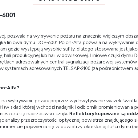
-6001
wej, pozwala na wykrywanie pożaru na znacznie większym obszar
Czujka liniowa dymu DOP-6001 Polon-Alfa pozwala na wykrywan
am gdzie występują wysokie sufity, dlatego stosowana jest jak
y, hali produkcyjnej lub hali widowiskowej. Liniowe czujki dymu 
 pętlach adresowalnych central sygnalizacji pożarowej systemó
 w systemach adresowalnych TELSAP-2100 (za pośrednictwem ad
on-Alfa?
est na wykrywaniu pożaru poprzez wychwytywanie wiązek światła
01 (w skład której wchodzi nadajnik i odbiornik promieniowania
ieszcza się naprzeciwko czujki.
Reflektory kupowane są oddz
 analizy przezroczystości optycznej powietrza znajdującego się
 W momencie pojawienia się w powietrzy określonej ilości dymu (a