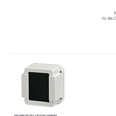
M
- to dla
SYSTEMY DETEKCJI POŻARU SIEMENS