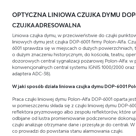
OPTYCZNA LINIOWA CZUJKA DYMU DOP
CZUJKA ADRESOWALNA
Liniowa czujka dymu, w przeciwieństwie do czujki punkto
liniowych dymu jest czujka DOP-6001 firmy Polon-Alfa. 
6001 sprawdza się w miejscach o dużych powierzchniach, t
o dużym znaczeniu historycznym, do kościoła, teatru, oper
dozorowych central sygnalizacji pożarowej Polon-Alfa: w
konwencjonalnych central systemu IGNIS 1000/2000 oraz
adaptera ADC-38).
W jaki sposób działa liniowa czujka dymu DOP-6001 Pol
Praca czujki liniowej dymu Polon-Alfa DOP-6001 oparta j
w pomieszczeniu składa się z czujki liniowej dymu DOP-60
reflektora pryzmowego albo zespołu reflektorów, które um
odbijane od lustra promieniowanie podczerwone dokonując
czujki analizuje otrzymane dane i przesyła je do centrali.
co prowadzi do powstania stanu alarmowania czujki.