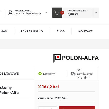
K
MOJE KONTO
TWÓJ KOSZYK
0
Logowanie/rejestracja
0,00 ZŁ
 NAS
ZAKRES USŁUG
BLOG
KONTAKT
EJESTRUJ SIĘ
KOWE KORZYŚCI:
acji zamówień
ów
Na
owadzania swoich danych przy kolejnych zakupach
ODSTAWOWE
Dostępny
zamówienie:
14-21 dni
 rabatów i kuponów promocyjnych
2 167,26zł
ystemy
Polon-Alfa
ACJA
1762,00zł
CENA NETTO