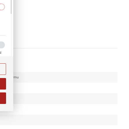
a
kom
ez
ości
ody
i na
 czujka dymu
j.
na