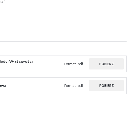
rali
e
łości Właściwości
Format:
pdf
POBIERZ
owa
Format:
pdf
POBIERZ