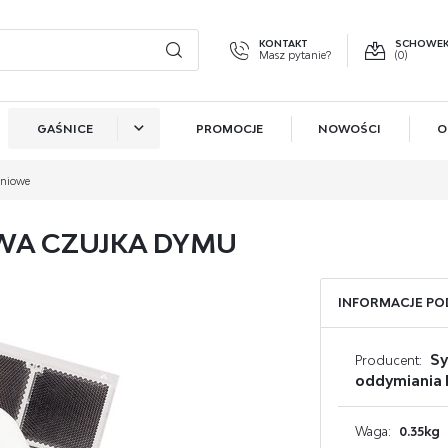
KONTAKT
SCHOWE
Masz pytanie?
(0)
GAŚNICE
PROMOCJE
NOWOŚCI
O
GUJ SIĘ
ZAR
GAŚNICE DO KUCHNI
iniowe
OTRZYMASZ LICZNE DODAT
GAŚNICE DO SALONU
OWA CZUJKA DYMU
podgląd statusu realiz
GAŚNICE DO SYPIALNI
podgląd historii zakup
GAŚNICE DO KOTŁOWNI
brak konieczności wpr
INFORMACJE P
możliwość otrzymania
GAŚNICE DO BIURA
Zapomniałem hasła
S
Producent:
oddymiania 
GAŚNICE DO SAMOCHODU
OGUJ SIĘ
REJESTR
GAŚNICE DO GARAŻU
Waga:
0.35kg