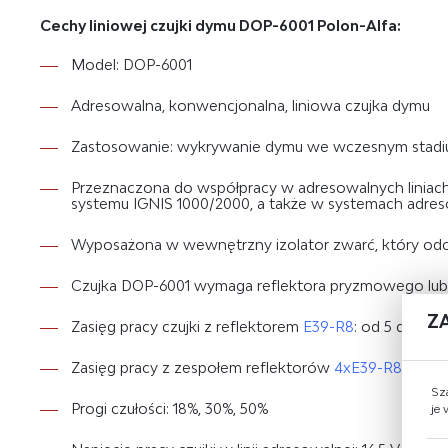
Cechy liniowej czujki dymu DOP-6001 Polon-Alfa:
Model: DOP-6001
Adresowalna, konwencjonalna, liniowa czujka dymu
Zastosowanie: wykrywanie dymu we wczesnym stadi
Przeznaczona do współpracy w adresowalnych liniach
systemu IGNIS 1000/2000, a także w systemach adres
Wyposażona w wewnętrzny izolator zwarć, który odcina
Czujka DOP-6001 wymaga reflektora pryzmowego lub ze
Z
Zasięg pracy czujki z reflektorem
E39-R8
: od 5 do 50 
Zasięg pracy z zespołem reflektorów
4xE39-R8
: od 5
Sz
Progi czułości: 18%, 30%, 50%
je