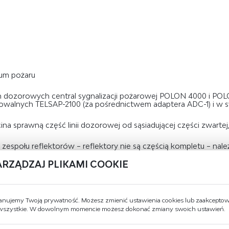
um pożaru
 dozorowych central sygnalizacji pożarowej POLON 4000 i POLO
owalnych TELSAP-2100 (za pośrednictwem adaptera ADC-1) i w 
 sprawną część linii dozorowej od sąsiadującej części zwartej,
społu reflektorów – reflektory nie są częścią kompletu – nale
ARZĄDZAJ PLIKAMI COOKIE
m
0 do 100 m
anujemy Twoją prywatność. Możesz zmienić ustawienia cookies lub zaakcepto
 wszystkie. W dowolnym momencie możesz dokonać zmiany swoich ustawień.