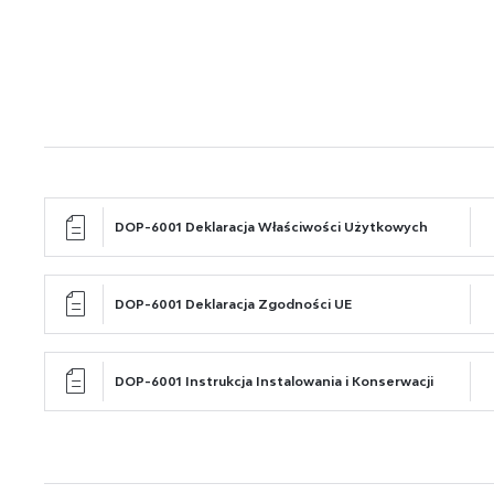
Pro
Wię
ana
int
będ
poś
spo
DOP-6001 Deklaracja Właściwości Użytkowych
DOP-6001 Deklaracja Zgodności UE
DOP-6001 Instrukcja Instalowania i Konserwacji